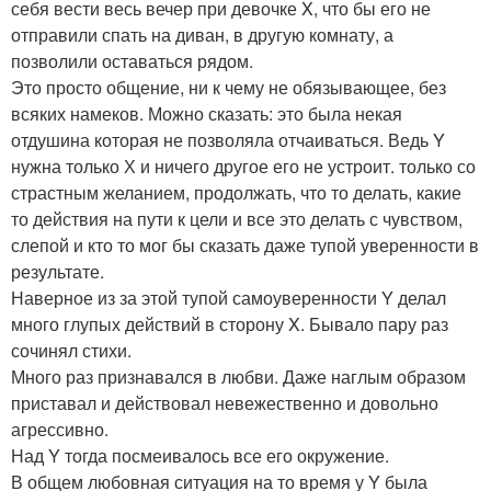
себя вести весь вечер при девочке X, что бы его не
отправили спать на диван, в другую комнату, а
позволили оставаться рядом.
Это просто общение, ни к чему не обязывающее, без
всяких намеков. Можно сказать: это была некая
отдушина которая не позволяла отчаиваться. Ведь Y
нужна только Х и ничего другое его не устроит. только со
страстным желанием, продолжать, что то делать, какие
то действия на пути к цели и все это делать с чувством,
слепой и кто то мог бы сказать даже тупой уверенности в
результате.
Наверное из за этой тупой самоуверенности Y делал
много глупых действий в сторону X. Бывало пару раз
сочинял стихи.
Много раз признавался в любви. Даже наглым образом
приставал и действовал невежественно и довольно
агрессивно.
Над Y тогда посмеивалось все его окружение.
В общем любовная ситуация на то время у Y была