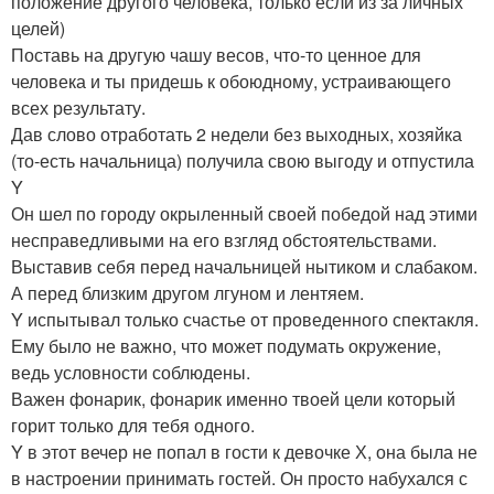
положение другого человека, только если из за личных
целей)
Поставь на другую чашу весов, что-то ценное для
человека и ты придешь к обоюдному, устраивающего
всех результату.
Дав слово отработать 2 недели без выходных, хозяйка
(то-есть начальница) получила свою выгоду и отпустила
Y
Он шел по городу окрыленный своей победой над этими
несправедливыми на его взгляд обстоятельствами.
Выставив себя перед начальницей нытиком и слабаком.
А перед близким другом лгуном и лентяем.
Y испытывал только счастье от проведенного спектакля.
Ему было не важно, что может подумать окружение,
ведь условности соблюдены.
Важен фонарик, фонарик именно твоей цели который
горит только для тебя одного.
Y в этот вечер не попал в гости к девочке Х, она была не
в настроении принимать гостей. Он просто набухался с