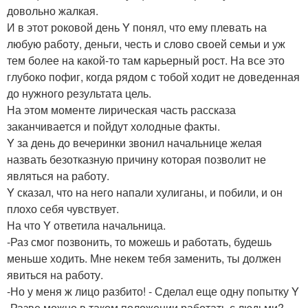
довольно жалкая.
И в этот роковой день Y понял, что ему плевать на
любую работу, деньги, честь и слово своей семьи и уж
тем более на какой-то там карьерный рост. На все это
глубоко пофиг, когда рядом с тобой ходит не доведенная
до нужного результата цель.
На этом моменте лирическая часть рассказа
заканчивается и пойдут холодные факты.
Y за день до вечеринки звонил начальнице желая
назвать безотказную причину которая позволит не
являться на работу.
Y сказал, что на него напали хулиганы, и побили, и он
плохо себя чувствует.
На что Y ответила начальница.
-Раз смог позвонить, то можешь и работать, будешь
меньше ходить. Мне некем тебя заменить, ты должен
явиться на работу.
-Но у меня ж лицо разбито! - Сделал еще одну попытку Y
-Разве можно в таком положении работать с людьми?