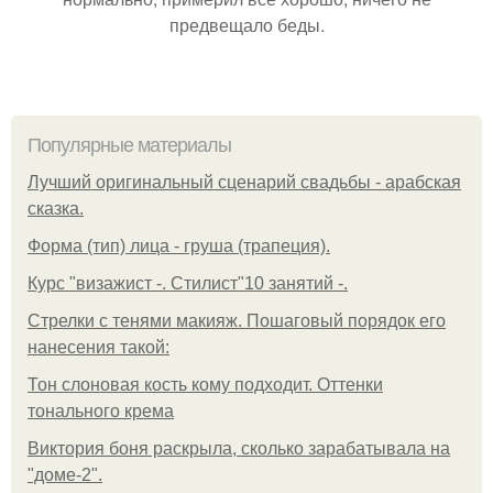
предвещало беды.
Популярные материалы
Лучший оригинальный сценарий свадьбы - арабская
сказка.
Форма (тип) лица - груша (трапеция).
Курс "визажист -. Стилист"10 занятий -.
Стрелки с тенями макияж. Пошаговый порядок его
нанесения такой:
Тон слоновая кость кому подходит. Оттенки
тонального крема
Виктория боня раскрыла, сколько зарабатывала на
"доме-2".