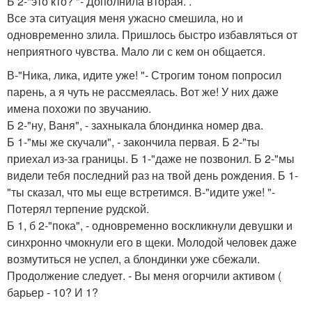
Б 2-"это кто? "- Дополнила вторая. .
Все эта ситуация меня ужасно смешила, но и
одновременно злила. Пришлось быстро избавляться от
неприятного чувства. Мало ли с кем он общается.
В-"Ника, лика, идите уже! "- Строгим тоном попросил
парень, а я чуть не рассмеялась. Вот же! У них даже
имена похожи по звучанию.
Б 2-"ну, Ваня", - захныкала блондинка номер два.
Б 1-"мы же скучали", - закончила первая. Б 2-"ты
приехал из-за границы. Б 1-"даже не позвонил. Б 2-"мы
видели тебя последний раз на твой день рождения. Б 1-
"ты сказал, что мы еще встретимся. В-"идите уже! "-
Потерял терпение рудской.
Б 1, б 2-"пока", - одновременно воскликнули девушки и
синхронно чмокнули его в щеки. Молодой человек даже
возмутиться не успел, а блондинки уже сбежали.
Продолжение следует. - Вы меня огорчили активом (
барьер - 10? И 1?