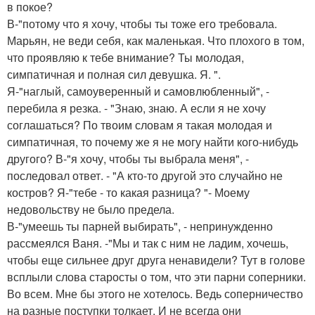
в покое?
В-"потому что я хочу, чтобы ты тоже его требовала.
Марьян, не веди себя, как маленькая. Что плохого в том,
что проявляю к тебе внимание? Ты молодая,
симпатичная и полная сил девушка. Я. ".
Я-"наглый, самоуверенный и самовлюбленный", -
перебила я резка. - "Знаю, знаю. А если я не хочу
соглашаться? По твоим словам я такая молодая и
симпатичная, то почему же я не могу найти кого-нибудь
другого? В-"я хочу, чтобы ты выбрала меня", -
последовал ответ. - "А кто-то другой это случайно не
костров? Я-"тебе - то какая разница? "- Моему
недовольству не было предела.
В-"умеешь ты парней выбирать", - непринужденно
рассмеялся Ваня. -"Мы и так с ним не ладим, хочешь,
чтобы еще сильнее друг друга ненавидели? Тут в голове
всплыли слова старосты о том, что эти парни соперники.
Во всем. Мне бы этого не хотелось. Ведь соперничество
на разные поступки толкает. И не всегда они