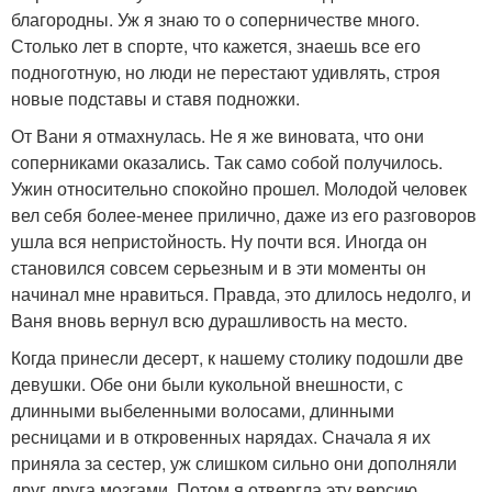
благородны. Уж я знаю то о соперничестве много.
Столько лет в спорте, что кажется, знаешь все его
подноготную, но люди не перестают удивлять, строя
новые подставы и ставя подножки.
От Вани я отмахнулась. Не я же виновата, что они
соперниками оказались. Так само собой получилось.
Ужин относительно спокойно прошел. Молодой человек
вел себя более-менее прилично, даже из его разговоров
ушла вся непристойность. Ну почти вся. Иногда он
становился совсем серьезным и в эти моменты он
начинал мне нравиться. Правда, это длилось недолго, и
Ваня вновь вернул всю дурашливость на место.
Когда принесли десерт, к нашему столику подошли две
девушки. Обе они были кукольной внешности, с
длинными выбеленными волосами, длинными
ресницами и в откровенных нарядах. Сначала я их
приняла за сестер, уж слишком сильно они дополняли
друг друга мозгами. Потом я отвергла эту версию,