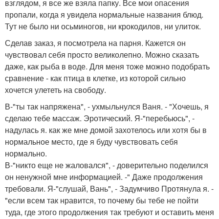
взглядом, я все же взяла папку. Все мои опасения
пропали, когда я увидела нормальные названия блюд.
Тут не было ни осьминогов, ни крокодилов, ни улиток.
Сделав заказ, я посмотрела на парня. Кажется он
чувствовал себя просто великолепно. Можно сказать
даже, как рыба в воде. Для меня тоже можно подобрать
сравнение - как птица в клетке, из которой сильно
хочется улететь на свободу.
В-"ты так напряжена", - ухмыльнулся Ваня. - "Хочешь, я
сделаю тебе массаж. Эротический. Я-"перебьюсь", -
надулась я. как же мне домой захотелось или хотя бы в
нормальное место, где я буду чувствовать себя
нормально.
В-"никто еще не жаловался", - доверительно поделился
он ненужной мне информацией. -" Даже продолжения
требовали. Я-"слушай, Вань", - Задумчиво Протянула я. -
"если всем так нравится, то почему бы тебе не пойти
туда, где этого продолжения так требуют и оставить меня