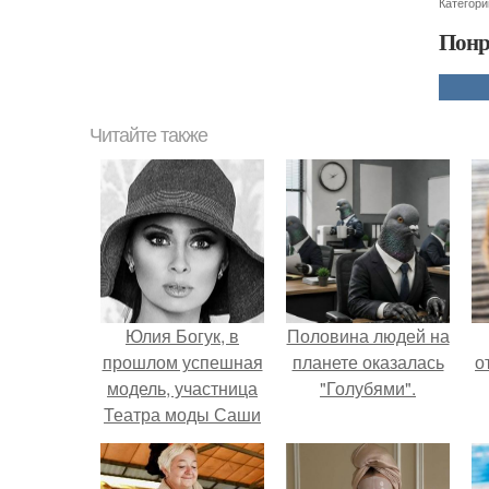
Категори
Понр
Читайте также
Юлия Богук, в
Половина людей на
прошлом успешная
планете оказалась
о
модель, участница
"Голубями".
Театра моды Саши
Варламова, а
сейчас - директор