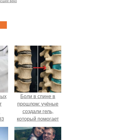
исшее веко
ных
Боли в спине в
т
прошлом: учёные
м
создали гель,
33
который помогает
.
восстанавливать
межпозвоночные