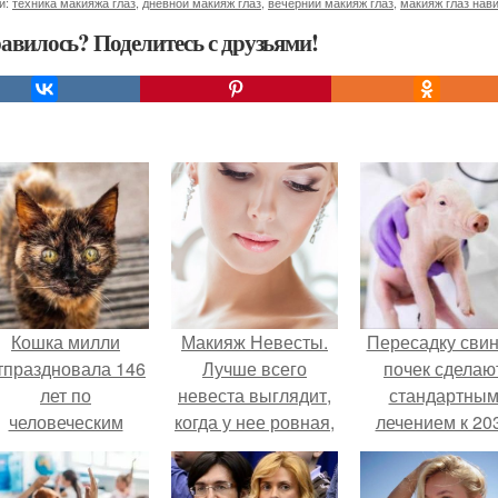
и:
техника макияжа глаз
,
дневной макияж глаз
,
вечерний макияж глаз
,
макияж глаз нав
авилось? Поделитесь с друзьями!
Кошка милли
Макияж Невесты.
Пересадку сви
тпраздновала 146
Лучше всего
почек сделаю
лет по
невеста выглядит,
стандартны
человеческим
когда у нее ровная,
лечением к 20
Меркам и
естественно
году в Японии
претендует на
выглядящая кожа.