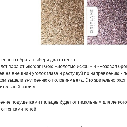
невного образа выбери два оттенка.
дет пара от Giordani Gold «Золотые искры» и «Розовая бр
ев на внешний уголок глаза и растушуй по направлению к 
ком выдели внутреннюю половину века. Это зрительно распа
ительный взгляд.
ение подушечками пальцев будет оптимальным для легкого
 оттенками теней.