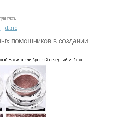
ля глаз.
и
фото
вных помощников в создании
ный макияж или броский вечерний мэйкап.