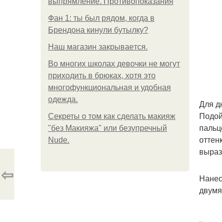
выпрямление. Противопоказания
Фан 1: ты был рядом, когда в
Брендона кинули бутылку?
Нaш магaзин зaкрывaeтся.
Во многих школах девочки не могут
приходить в брюках, хотя это
многофункциональная и удобная
одежда.
Для д
Подой
Секреты о том как сделать макияж
пальц
"без Макияжа" или безупречный
оттен
Nude.
выраз
⇦
Нанес
двумя