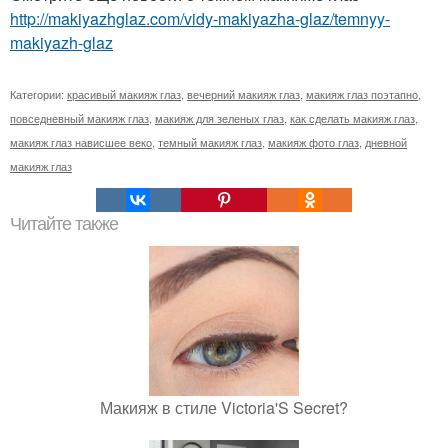
http://makiyazhglaz.com/vidy-makiyazha-glaz/temnyy-
makiyazh-glaz
Категории:
красивый макияж глаз
,
вечерний макияж глаз
,
макияж глаз поэтапно
,
повседневный макияж глаз
,
макияж для зеленых глаз
,
как сделать макияж глаз
,
макияж глаз нависшее веко
,
темный макияж глаз
,
макияж фото глаз
,
дневной
макияж глаз
Читайте также
Макияж в стиле Victoria'S Secret?