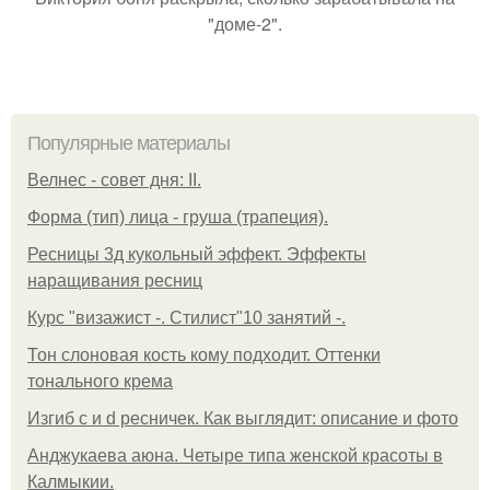
"доме-2".
Популярные материалы
Велнес - совет дня: II.
Форма (тип) лица - груша (трапеция).
Ресницы 3д кукольный эффект. Эффекты
наращивания ресниц
Курс "визажист -. Стилист"10 занятий -.
Тон слоновая кость кому подходит. Оттенки
тонального крема
Изгиб c и d ресничек. Как выглядит: описание и фото
Анджукаева аюна. Четыре типа женской красоты в
Калмыкии.