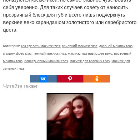
себя уверенно. Для таких случаев советуют наносить
прозрачный блеск для губ и всего лишь подчеркнуть
верхнее веко карандашом золотистого или серебристого
цвета.
Категории:
как сделать макияж глаз
,
вечерний макияж глаз
,
дневной макияж глаз
,
макияж фото глаз
,
темный макияж глаз
,
макияж глаз нависшее веко
,
восточный
макияж глаз
,
повседневный макияж глаз
,
макияж для голубых глаз
,
макияж для
зеленых глаз
Читайте также