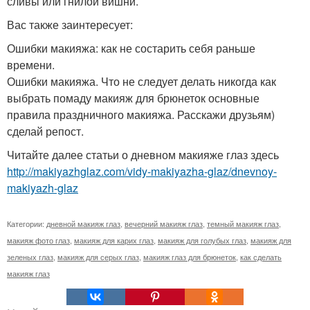
сливы или гнилой вишни.
Вас также заинтересует:
Ошибки макияжа: как не состарить себя раньше
времени.
Ошибки макияжа. Что не следует делать никогда как
выбрать помаду макияж для брюнеток основные
правила праздничного макияжа. Расскажи друзьям)
сделай репост.
Читайте далее статьи о дневном макияже глаз здесь
http://makiyazhglaz.com/vidy-makiyazha-glaz/dnevnoy-
makiyazh-glaz
Категории:
дневной макияж глаз
,
вечерний макияж глаз
,
темный макияж глаз
,
макияж фото глаз
,
макияж для карих глаз
,
макияж для голубых глаз
,
макияж для
зеленых глаз
,
макияж для серых глаз
,
макияж глаз для брюнеток
,
как сделать
макияж глаз