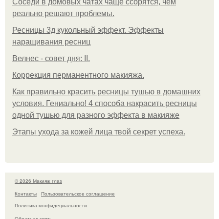
Соседи в домовых чатах чаще ссорятся, чем
реально решают проблемы.
Ресницы 3д кукольный эффект. Эффекты
наращивания ресниц
Велнес - совет дня: II.
Коррекция перманентного макияжа.
Как правильно красить ресницы тушью в домашних
условия. Гениально! 4 способа накрасить ресницы
одной тушью для разного эффекта в макияже
Этапы ухода за кожей лица твой секрет успеха.
© 2026 Макияж глаз
Контакты
Пользовательское соглашение
Политика конфидециальности
Обратная связь