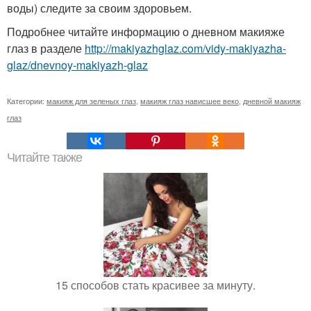
воды) следите за своим здоровьем.
Подробнее читайте информацию о дневном макияже
глаз в разделе
http://makiyazhglaz.com/vidy-makiyazha-
glaz/dnevnoy-makiyazh-glaz
Категории:
макияж для зеленых глаз
,
макияж глаз нависшее веко
,
дневной макияж
глаз
Читайте также
15 способов стать красивее за минуту.