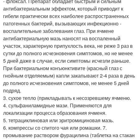
- флоксал. Препарат обладает быстрым и сильным
антибактериальным эффектом, который приводит к
гибели практически всех наиболее распространенных
патогенных бактерий, вызывающих инфекционно -
воспалительные заболевания глаз. При ячмене
антибактериальную мазь наносят на воспаленный
участок, характерную припухлость века, не реже 3 раз в
сутки до полного исчезновения симптомов, но не менее
5 дней даже в случае, если симптомы исчезли раньше.
При бактериальном конъюнктивите (красный глаз с
гнойным отделяемым) капли закапывают 2-4 раза в день
до полного исчезновения симптомов, не менее 5 дней
подряд.
3. сухое тепло (прикладывать к несозревшему ячменю.
4. сульфаниламидные мази. Применяются для
локализации процесса образования ячменя.
5. тетрациклиновая или эритромициновая мазь.
6. компрессы со спитого чая или ромашки. 7.
промывание раствором фурацилина (таблетка на стакан