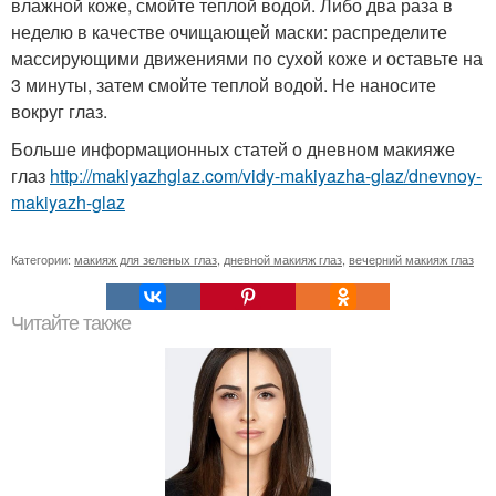
влажной коже, смойте теплой водой. Либо два раза в
неделю в качестве очищающей маски: распределите
массирующими движениями по сухой коже и оставьте на
3 минуты, затем смойте теплой водой. Не наносите
вокруг глаз.
Больше информационных статей о дневном макияже
глаз
http://makiyazhglaz.com/vidy-makiyazha-glaz/dnevnoy-
makiyazh-glaz
Категории:
макияж для зеленых глаз
,
дневной макияж глаз
,
вечерний макияж глаз
Читайте также