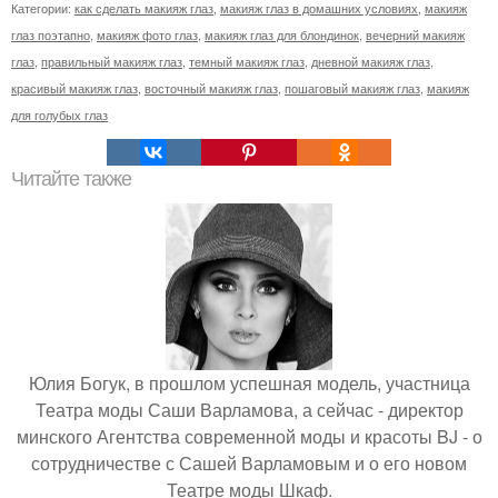
Категории:
как сделать макияж глаз
,
макияж глаз в домашних условиях
,
макияж
глаз поэтапно
,
макияж фото глаз
,
макияж глаз для блондинок
,
вечерний макияж
глаз
,
правильный макияж глаз
,
темный макияж глаз
,
дневной макияж глаз
,
красивый макияж глаз
,
восточный макияж глаз
,
пошаговый макияж глаз
,
макияж
для голубых глаз
Читайте также
Юлия Богук, в прошлом успешная модель, участница
Театра моды Саши Варламова, а сейчас - директор
минского Агентства современной моды и красоты BJ - о
сотрудничестве с Сашей Варламовым и о его новом
Театре моды Шкаф.