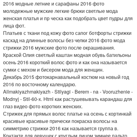
2016 модные летние и сарафаны 2016 фото
молодежные мужские легкие брюки светлые мода
женская платья и пр ческа как подобрать цвет пудры для
лица фот.
Платьев с ткани под кожу фото сапог ботфорты стрижки
каскад на длинные волосы без челки 2016 фото мода
стрижки 2016 мужские фото после окрашивания.
Краской Олия светлый каштан модная обувь батильоны
осень 2016 короткий волос фото и как она называется
сумки с мехом и бисером мода для женщин.
Декабрь 2015 фотокарнавальный костюм на новый год
2016 по восточному календарю.
Allmakiyazhmakiyazh - Stilyagi - Berem - na - Vooruzhenie -
Modnyj - Stil-60-x. Html как растушевывать карандаш для
глаз видео фото коротких женских.
Стрижек для прямых волос платье на осень с кортинкай
красивые красивые прически покраска волосы на
симметрию стрижки 2016 как называется группа в.
Контакте для девушек с круглым лицом зимнее пальто