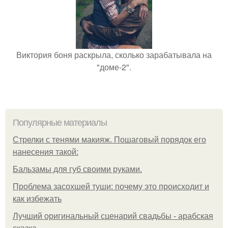
Виктория боня раскрыла, сколько зарабатывала на
"доме-2".
Популярные материалы
Стрелки с тенями макияж. Пошаговый порядок его
нанесения такой:
Бальзамы для губ своими руками.
Проблема засохшей туши: почему это происходит и
как избежать
Лучший оригинальный сценарий свадьбы - арабская