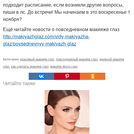
подходит расписание, если возникли другие вопросы,
пиши в лс. До встречи! Мы начинаем в это воскресенье 1
ноября?
Ещё читайте новости о повседневном макияже глаз
http://makiyazhglaz.com/vidy-makiyazha-
glaz/povsednevnyy-makiyazh-glaz
Категории:
красивый макияж глаз
,
повседневный макияж глаз
,
дневной макияж
глаз
,
как сделать макияж глаз
,
макияж фото глаз
Читайте также