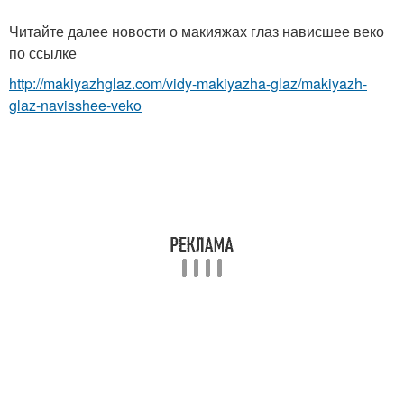
Читайте далее новости о макияжах глаз нависшее веко
по ссылке
http://makiyazhglaz.com/vidy-makiyazha-glaz/makiyazh-
glaz-navisshee-veko