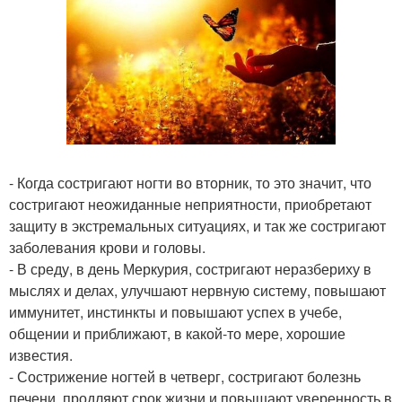
- Когда состригают ногти во вторник, то это значит, что
состригают неожиданные неприятности, приобретают
защиту в экстремальных ситуациях, и так же состригают
заболевания крови и головы.
- В среду, в день Меркурия, состригают неразбериху в
мыслях и делах, улучшают нервную систему, повышают
иммунитет, инстинкты и повышают успех в учебе,
общении и приближают, в какой-то мере, хорошие
известия.
- Сострижение ногтей в четверг, состригают болезнь
печени, продляют срок жизни и повышают уверенность в