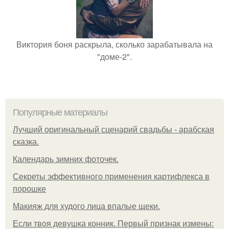
Виктория боня раскрыла, сколько зарабатывала на
"доме-2".
Популярные материалы
Лучший оригинальный сценарий свадьбы - арабская
сказка.
Календарь зимних фоточек.
Секреты эффективного применения картифлекса в
порошке
Макияж для худого лица впалые щеки.
Если твоя девушка конник. Первый признак измены: