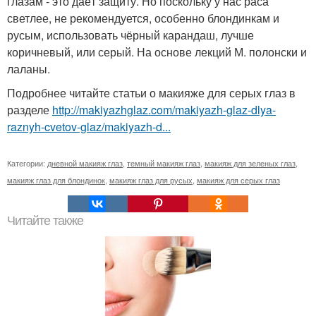
глазам - это даёт защиту. Но поскольку у нас раса
светлее, не рекомендуется, особенно блондинкам и
русым, использовать чёрный карандаш, лучше
коричневый, или серый. На основе лекций М. полонски и
лаланы.
Подробнее читайте статьи о макияже для серых глаз в
разделе
http://makiyazhglaz.com/makiyazh-glaz-dlya-
raznyh-cvetov-glaz/makiyazh-d...
Категории:
дневной макияж глаз
,
темный макияж глаз
,
макияж для зеленых глаз
,
макияж глаз для блондинок
,
макияж глаз для русых
,
макияж для серых глаз
Читайте также