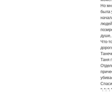
Но мн
была 
начал
людей
позир
душе,
Что-т
дорог
Танеч
Таня 
Отдел
приче
убива
Спаси
*: *: *: 