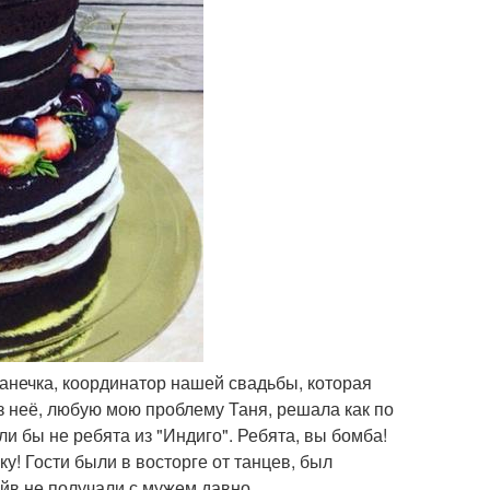
 Танечка, координатор нашей свадьбы, которая
ез неё, любую мою проблему Таня, решала как по
и бы не ребята из "Индиго". Ребята, вы бомба!
у! Гости были в восторге от танцев, был
айв не получали с мужем давно.