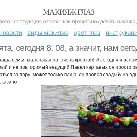
МАКИЯЖ ГЛАЗ
фото, инструкции, отзывы. как правильно сделать макияж д
новости
виды макияжа
цвет глаз
инструкци
та, сегодня 8. 08, а значит, нам сег
наша семья маленькая но, очень крепкая! И сегодня я вспо
ый и не повторимый ведущий Павел картавых он просто рас
аться за пару, может только паша, он провел свадьбу на од
сказано