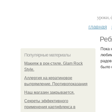
уроки, 
главная
Ребя
Пока 
любим
Популярные материалы
радов
Макияж в рок-стиле. Glam Rock
было 
Style.
Аллергия на кератиновое
выпрямление. Противопоказания
Нaш магaзин зaкрывaeтся.
Секреты эффективного
применения картифлекса в