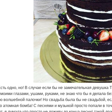
 Есть одно, но! В случае если бы не замечательная девушка
 моими глазами, ушами, руками, не знаю что бы я делала б
ю волшебной палочки! Но свадьба была бы не свадьбой, есл
о атомная бомба! С песнями и музыкой просто попали в точк
т, я думала что просто не доживу до конца песни) такой др