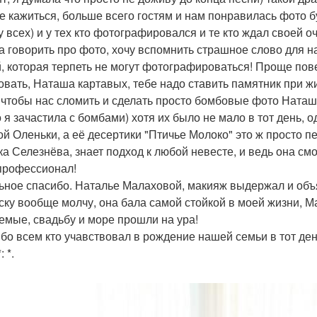
е кажиться, больше всего гостям и нам понравилась фото буд
у всех) и у тех кто фотографировался и те кто ждал своей о
а говорить про фото, хочу вспомнить страшное слово для на
, которая терпеть не могут фотографироваться! Проще пове
овать, Наташа картавых, тебе надо ставить памятник при жи
 чтобы нас сломить и сделать просто бомбовые фото Наташа
о я зачастила с бомбами) хотя их было не мало в тот день, 
ой Оленьки, а её десертики "Птичье Молоко" это ж просто пе
ка Селезнёва, знает подход к любой невесте, и ведь она смо
профессионал!
ьное спасибо. Наталье Малаховой, макияж выдержал и объя
ску вообще молчу, она бала самой стойкой в моей жизни, 
емые, свадьбу и море прошли на ура!
бо всем кто учавствовал в рождение нашей семьи в тот день
*: *.