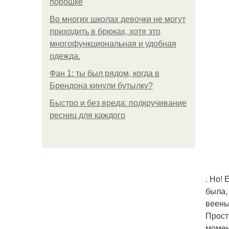
порошке
Во многих школах девочки не могут
приходить в брюках, хотя это
многофункциональная и удобная
одежда.
Фан 1: ты был рядом, когда в
Брендона кинули бутылку?
Быстро и без вреда: подкручивание
ресниц для каждого
. Но!
была,
веень
Прост
момен