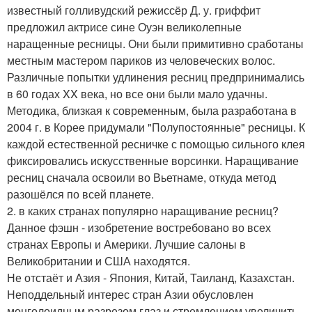
известный голливудский режиссёр Д. у. гриффит
предложил актрисе сине Оуэн великолепные
наращенные ресницы. Они были примитивно сработаны
местным мастером париков из человеческих волос.
Различные попытки удлинения ресниц предпринимались
в 60 годах XX века, но все они были мало удачны.
Методика, близкая к современным, была разработана в
2004 г. в Корее придумали "Полупостоянные" ресницы. К
каждой естественной ресничке с помощью сильного клея
фиксировались искусственные ворсинки. Наращивание
ресниц сначала освоили во Вьетнаме, откуда метод
разошёлся по всей планете.
2. в каких странах популярно наращивание ресниц?
Данное фэшн - изобретение востребовано во всех
странах Европы и Америки. Лучшие салоны в
Великобритании и США находятся.
Не отстаёт и Азия - Япония, Китай, Таиланд, Казахстан.
Неподдельный интерес стран Азии обусловлен
монголоидным разрезом глаз и стремлением увеличить