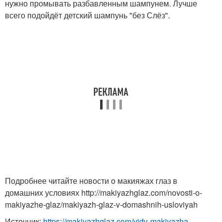
нужно промывать разбавленным шампунем. Лучше
всего подойдёт детский шампунь "без Слёз".
Подробнее читайте новости о макияжах глаз в
домашних условиях http://makiyazhglaz.com/novosti-o-
makiyazhe-glaz/makiyazh-glaz-v-domashnih-usloviyah
Источник:
https://makiyazhglaz.com/vidy-makiyazha-