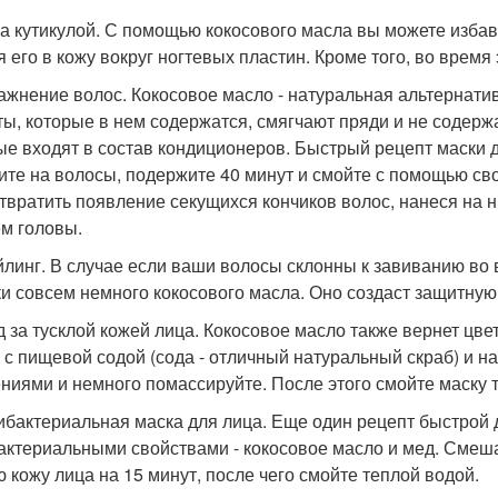
за кутикулой. С помощью кокосового масла вы можете избав
я его в кожу вокруг ногтевых пластин. Кроме того, во время
лажнение волос. Кокосовое масло - натуральная альтернат
ты, которые в нем содержатся, смягчают пряди и не содер
ые входят в состав кондиционеров. Быстрый рецепт маски 
ите на волосы, подержите 40 минут и смойте с помощью св
твратить появление секущихся кончиков волос, нанеся на 
м головы.
айлинг. В случае если ваши волосы склонны к завиванию во
ки совсем немного кокосового масла. Оно создаст защитную 
од за тусклой кожей лица. Кокосовое масло также вернет цв
 с пищевой содой (сода - отличный натуральный скраб) и н
ниями и немного помассируйте. После этого смойте маску 
тибактериальная маска для лица. Еще один рецепт быстро
актериальными свойствами - кокосовое масло и мед. Смеша
ю кожу лица на 15 минут, после чего смойте теплой водой.