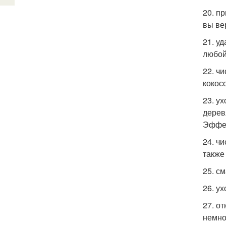
20. п
вы ве
21. у
любой
22. ч
кокос
23. у
дерев
Эффек
24. ч
также
25. с
26. у
27. о
немно