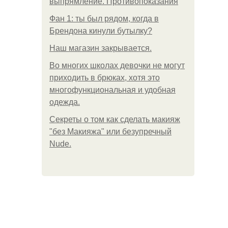
выпрямление. Противопоказания
Фан 1: ты был рядом, когда в
Брендона кинули бутылку?
Нaш магaзин зaкрывaeтся.
Во многих школах девочки не могут
приходить в брюках, хотя это
многофункциональная и удобная
одежда.
Секреты о том как сделать макияж
"без Макияжа" или безупречный
Nude.