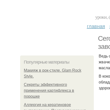
уроки, 
главная
Сег
зав
Ведь 
жвачк
Популярные материалы
масла
Макияж в рок-стиле. Glam Rock
В кок
Style.
облад
Секреты эффективного
здоро
применения картифлекса в
порошке
Аллергия на кератиновое