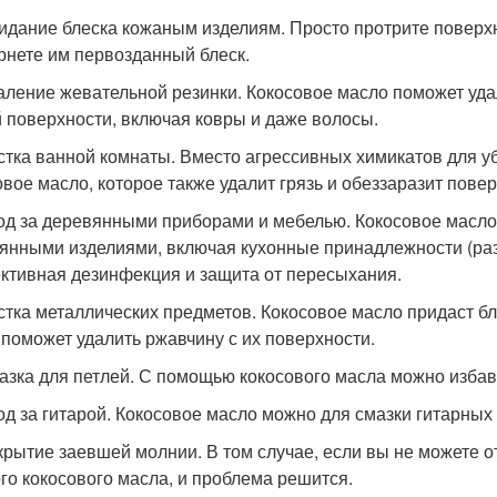
ридание блеска кожаным изделиям. Просто протрите поверх
рнете им первозданный блеск.
даление жевательной резинки. Кокосовое масло поможет удал
 поверхности, включая ковры и даже волосы.
истка ванной комнаты. Вместо агрессивных химикатов для у
овое масло, которое также удалит грязь и обеззаразит повер
ход за деревянными приборами и мебелью. Кокосовое масло
янными изделиями, включая кухонные принадлежности (разд
тивная дезинфекция и защита от пересыхания.
истка металлических предметов. Кокосовое масло придаст 
 поможет удалить ржавчину с их поверхности.
мазка для петлей. С помощью кокосового масла можно избави
ход за гитарой. Кокосовое масло можно для смазки гитарных
ткрытие заевшей молнии. В том случае, если вы не можете о
го кокосового масла, и проблема решится.