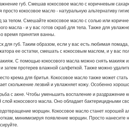
лажнение губ. Смешав кокосовое масло с коричневым сахаро
я просто кокосовое масло - натуральную альтернативу гиги
од за телом. Смешайте кокосовое масло с солью или коричн
ого масла - и у вас готов скраб для тела. Также для увлаж
во время принятия ванны.
еск для губ. Таким образом, если у вас есть любимая помада
катора ее остатки, смешать с кокосовым маслом, и у вас пол
макияж. С помощью кокосового масла можно снять макияж или
 и затем протерев влажной салфеткой. Также можно удалить
место крема для бритья. Кокосовое масло также может стать 
ает скольжение лезвий и увлажняет кожу. Особенно хорошо
орьба с акне. Чтобы уменьшить воспаление и раздражение к
й слой кокосового масла. Оно обладает бактерицидными св
редотвращение морщин. Кокосовое масло станет хорошей а
откам, минимизируя появление морщин. Просто нанесите не
сируйте.