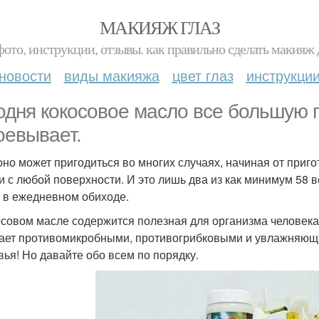
МАКИЯЖ ГЛАЗ
фото, инструкции, отзывы. как правильно сделать макияж д
новости
виды макияжа
цвет глаз
инструкци
одня кокосовое масло все большую 
оевывает.
оно может пригодиться во многих случаях, начиная от приг
и с любой поверхности. И это лишь два из как минимум 58
 в ежедневном обиходе.
осовом масле содержится полезная для организма человека 
ает противомикробными, противогрибковыми и увлажняющи
вья! Но давайте обо всем по порядку.