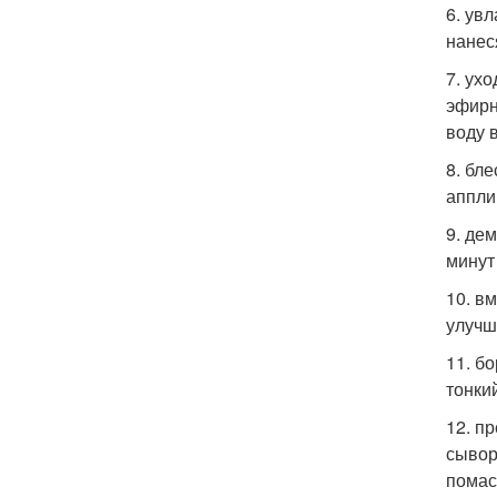
6. ув
нанес
7. ух
эфирн
воду 
8. бл
аппли
9. де
минут
10. в
улучш
11. б
тонки
12. п
сывор
помас