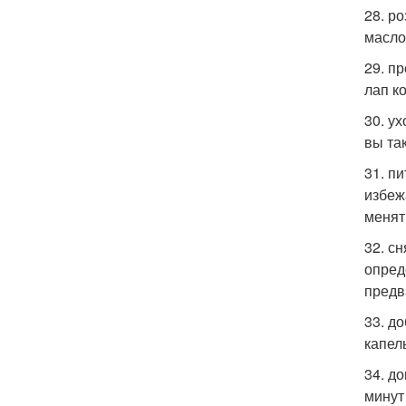
28. р
масло
29. п
лап к
30. у
вы та
31. п
избеж
менят
32. с
опред
предв
33. д
капел
34. д
минут