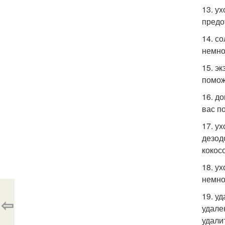
13. у
предо
14. с
немно
15. э
помож
16. д
вас п
17. у
дезод
кокос
18. у
немно
19. у
⇦
удале
удали