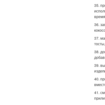
35. п
испол
время
36. з
кокос
37. м
тосты
38. д
добав
39. в
издел
40. п
вмест
41. с
прили