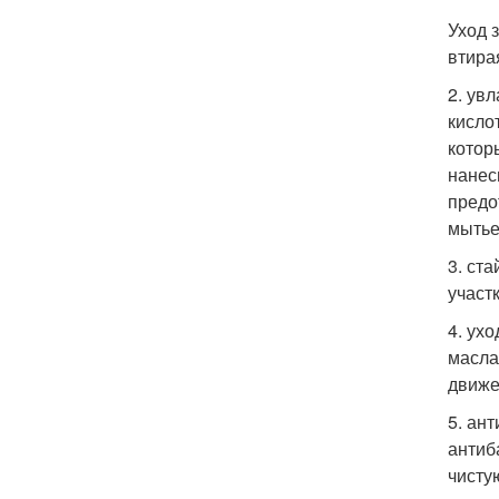
Уход 
втира
2. ув
кисло
котор
нанес
предо
мытье
3. ст
участ
4. ух
масла
движе
5. ан
антиб
чисту