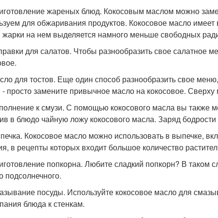
риготовление жареных блюд. Кокосовым маслом можно заме
ьзуем для обжаривания продуктов. Кокосовое масло имеет 
 жарки на нем выделяется намного меньше свободных рад
аправки для салатов. Чтобы разнообразить свое салатное м
овое.
асло для тостов. Еще один способ разнообразить свое меню,
, - просто замените привычное масло на кокосовое. Сверху
ополнение к смузи. С помощью кокосового масла вы также м
ив в блюдо чайную ложу кокосового масла. Заряд бодрости
ыпечка. Кокосовое масло можно использовать в выпечке, вк
ия, в рецепты которых входит большое количество растите
риготовление попкорна. Любите сладкий попкорн? В таком с
о подсолнечного.
мазывание посуды. Используйте кокосовое масло для смазы
пания блюда к стенкам.