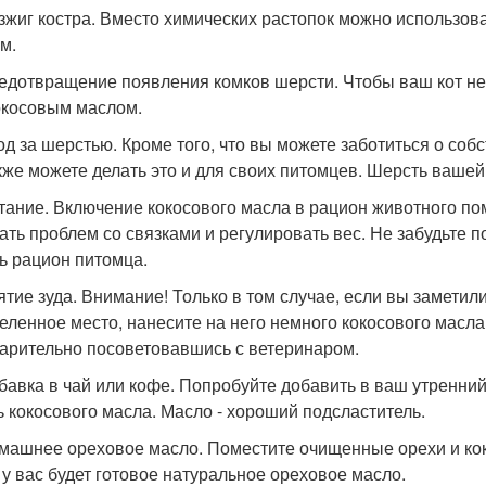
озжиг костра. Вместо химических растопок можно использо
м.
редотвращение появления комков шерсти. Чтобы ваш кот не
окосовым маслом.
ход за шерстью. Кроме того, что вы можете заботиться о со
кже можете делать это и для своих питомцев. Шерсть вашей
итание. Включение кокосового масла в рацион животного по
ать проблем со связками и регулировать вес. Не забудьте п
ь рацион питомца.
нятие зуда. Внимание! Только в том случае, если вы заметил
еленное место, нанесите на него немного кокосового масла,
арительно посоветовавшись с ветеринаром.
обавка в чай или кофе. Попробуйте добавить в ваш утренни
ь кокосового масла. Масло - хороший подсластитель.
омашнее ореховое масло. Поместите очищенные орехи и кок
 у вас будет готовое натуральное ореховое масло.