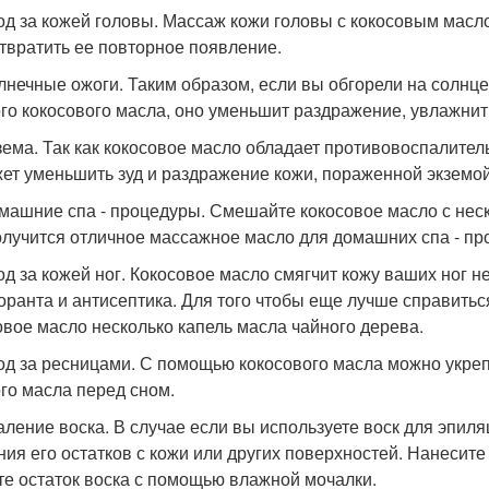
ход за кожей головы. Массаж кожи головы с кокосовым масл
твратить ее повторное появление.
олнечные ожоги. Таким образом, если вы обгорели на солнц
го кокосового масла, оно уменьшит раздражение, увлажни
кзема. Так как кокосовое масло обладает противовоспалит
ет уменьшить зуд и раздражение кожи, пораженной экземой
омашние спа - процедуры. Смешайте кокосовое масло с нес
олучится отличное массажное масло для домашних спа - пр
ход за кожей ног. Кокосовое масло смягчит кожу ваших ног н
оранта и антисептика. Для того чтобы еще лучше справитьс
овое масло несколько капель масла чайного дерева.
ход за ресницами. С помощью кокосового масла можно укреп
го масла перед сном.
даление воска. В случае если вы используете воск для эпил
ния его остатков с кожи или других поверхностей. Нанесите
те остаток воска с помощью влажной мочалки.