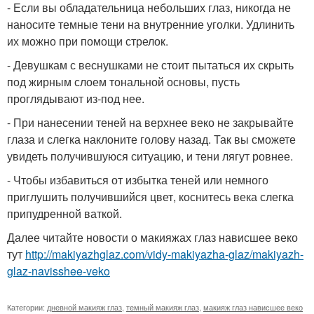
- Если вы обладательница небольших глаз, никогда не
наносите темные тени на внутренние уголки. Удлинить
их можно при помощи стрелок.
- Девушкам с веснушками не стоит пытаться их скрыть
под жирным слоем тональной основы, пусть
проглядывают из-под нее.
- При нанесении теней на верхнее веко не закрывайте
глаза и слегка наклоните голову назад. Так вы сможете
увидеть получившуюся ситуацию, и тени лягут ровнее.
- Чтобы избавиться от избытка теней или немного
приглушить получившийся цвет, коснитесь века слегка
припудренной ваткой.
Далее читайте новости о макияжах глаз нависшее веко
тут
http://makiyazhglaz.com/vidy-makiyazha-glaz/makiyazh-
glaz-navisshee-veko
Категории:
дневной макияж глаз
,
темный макияж глаз
,
макияж глаз нависшее веко