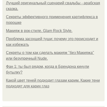
Лучший оригинальный сценарий свадьбы - арабская
сказка.
Секреты эффективного применения картифлекса в
порошке
Макияж в рок-стиле. Glam Rock Style.
Проблема засохшей туши: почему это происходит и
как избежать
Секреты о том как сделать макияж "без Макияжа"
или безупречный Nude.
Фан 1: ты был рядом, когда в Брендона кинули
бутылку?
Какой цвет теней подходит глазам карим. Какие тени
подходят для карих глаз