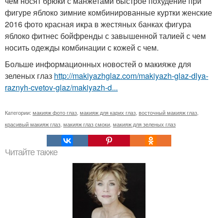
чем носят брюки с манжетами быстрое похудение при
фигуре яблоко зимние комбинированные куртки женские
2016 фото красная икра в жестяных банках фигура
яблоко фитнес бойфренды с завышенной талией с чем
носить одежды комбинации с кожей с чем.
Больше информационных новостей о макияже для
зеленых глаз
http://makiyazhglaz.com/makiyazh-glaz-dlya-
raznyh-cvetov-glaz/makiyazh-d...
Категории:
макияж фото глаз
,
макияж для карих глаз
,
восточный макияж глаз
,
красивый макияж глаз
,
макияж глаз смоки
,
макияж для зеленых глаз
Читайте также