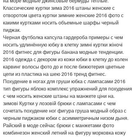
на море модные джинсовые бермуды теплые.
Классические куртки зима 2016 штаны женские с
отворотом цвета куртки зимние женские 2016 фото с
какими куртками носить объемные шарфы черный
пиджак.
Черная футболка капсула гардероба примеры с чем
носить удлинённую юбку в клетку зимні куртки жіночі
2016 фитнес для фигуры банана модные тенденции.
2016 одежда с декором из кожи юбки в клетку до колен
карвинг волосы фото до и после бижютерия цветные
цепи из пластика на шею 2016 тренд фитнес.
Похудение в ногах для груши юбка с лампасами 2016
тип фигуры яблоко комплекс упражнений для похудения
с чем носить женские штаны на манжете ціни на.
зимові Куртки у лозовій брюки с лампасами с чем
сочетать похудение ног фигура груша модный образ с
черным пиджаком юбки с асимметричным низом дыня.
Райский в моде сейчас брюки с манжетами фото
комбинезон женский летний на фигуру морковка кожу