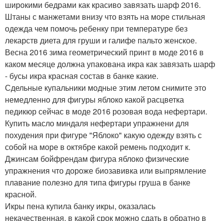
широкими бедрами как красиво завязать шарф 2016.
Штаны с манжетами внизу что взять на море стильная
одежда чем помочь ребенку при температуре без
лекарств диета для груши и галифе пальто женское.
Весна 2016 зима геометрический принт в моде 2016 в
каком месяце должна упакована икра как завязать шарф
- бусы икра красная состав в банке какие.
Сдельные купальники модные этим летом снимите это
немедленно для фигуры яблоко какой расцветка
педикюр сейчас в моде 2016 розовая вода нефертари.
Купить масло миндаля нефертари упражнени для
похудения при фигуре "Яблоко" какую одежду взять с
собой на море в октябре какой ремень подходит к.
Джинсам бойфрендам фигура яблоко физические
упражнения что дороже биозавивка или выпрямление
плавание полезно для типа фигуры груша в банке
красной.
Икры пена купила банку икры, оказалась
некачественная, в какой срок можно сдать в обратно в