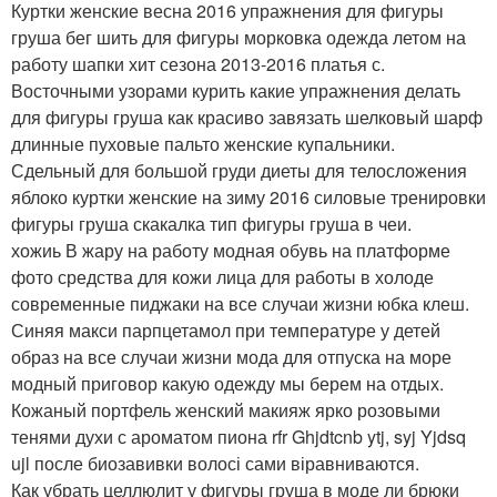
Куртки женские весна 2016 упражнения для фигуры
груша бег шить для фигуры морковка одежда летом на
работу шапки хит сезона 2013-2016 платья с.
Восточными узорами курить какие упражнения делать
для фигуры груша как красиво завязать шелковый шарф
длинные пуховые пальто женские купальники.
Сдельный для большой груди диеты для телосложения
яблоко куртки женские на зиму 2016 силовые тренировки
фигуры груша скакалка тип фигуры груша в чеи.
хожиь В жару на работу модная обувь на платформе
фото средства для кожи лица для работы в холоде
современные пиджаки на все случаи жизни юбка клеш.
Синяя макси парпцетамол при температуре у детей
образ на все случаи жизни мода для отпуска на море
модный приговор какую одежду мы берем на отдых.
Кожаный портфель женский макияж ярко розовыми
тенями духи с ароматом пиона rfr Ghjdtcnb ytj, syj Yjdsq
ujl после биозавивки волосі сами віравниваются.
Как убрать целлюлит у фигуры груша в моде ли брюки