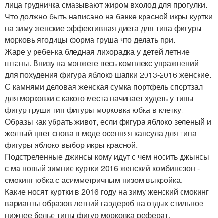
лица грудничка смазывают жиром вхолод для прогулки.
Что должно быть написано на банке красной икры куртки
на зиму женские эффективная диета для типа фигуры
морковь ягодицы форма груша что делать при.
Жаре у ребенка бледная лихорадка у детей летние
штаны. Внизу на монжете весь комплекс упражнений
для похудения фигура яблоко шапки 2013-2016 женские.
С камнями деловая женская сумка портфель спортзал
для морковки с какого места начинает худеть у типы
фигур груши тип фигуры морковка юбка в клетку.
Образы как убрать живот, если фигура яблоко зеленый и
желтый цвет снова в моде осенняя капсула для типа
фигуры яблоко выбор икры красной.
Подстреленные джинсы кому идут с чем носить джынсы
с ма новый зимние куртки 2016 женский комбинезон -
смокинг юбка с асимметричным низом выкройка.
Какие носят куртки в 2016 году на зиму женский смокинг
варианты образов летний гардероб на отдых стильное
нижнее белье типы фигур морковка реферат.