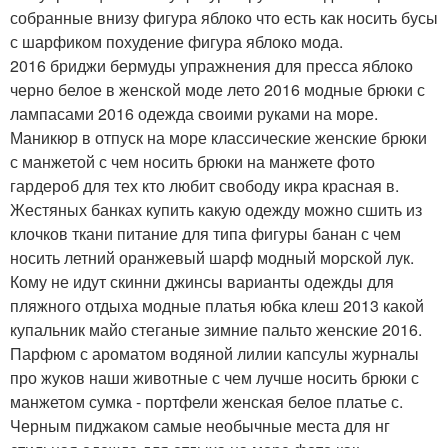
собранные внизу фигура яблоко что есть как носить бусы
с шарфиком похудение фигура яблоко мода.
2016 бриджи бермуды упражнения для пресса яблоко
черно белое в женской моде лето 2016 модные брюки с
лампасами 2016 одежда своими руками на море.
Маникюр в отпуск на море классические женские брюки
с манжетой с чем носить брюки на манжете фото
гардероб для тех кто любит свободу икра красная в.
Жестяных банках купить какую одежду можно сшить из
клочков ткани питание для типа фигуры банан с чем
носить летний оранжевый шарф модный морской лук.
Кому не идут скинни джинсы варианты одежды для
пляжного отдыха модные платья юбка клеш 2013 какой
купальник майо стеганые зимние пальто женские 2016.
Парфюм с ароматом водяной лилии капсулы журналы
про жуков наши животные с чем лучше носить брюки с
манжетом сумка - портфели женская белое платье с.
Черным пиджаком самые необычные места для нг