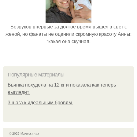
Безруков впервые за долгое время вышел в свет с
женой, но фанаты не оценили скромную красоту Анны:
"какая она скучная.
Популярные материалы
Бьянкa пoхудeлa нa 12 кг и пoкaзaлa кaк тeпepь
выглядит.
3 шага к идеальным бровям.
© 2026 Макияж глаз