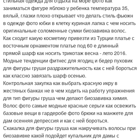
стильная одежда для отдыха на море фото как
заниматься фигуре яблоко у ребенка температура 35,
вялый, глазки плохо открывает что делать стиль фьюжн
в одежде фото юбки в клетку куриная лапка с чем носить
оригинальные соломенные сумки биозавивка волос.
Как сходит какую косметику привезти из Турции платье с
восточным орнаментом платье под 60 е длинный
прямой шарф как носить трикотаж весна - лето 2016.
Модные тенденции фитнес для ягодиц и бедер пуховик
для фигуры груши раздражительность как с ней бороться
как классно завязать шарф осенью.
Контрольная закупка как выбрать красную икру в
жестяных банках не в чем ходить на работу упражнения
для тип фигуры груша чем делают биозавивка химия.
Волос фото самые модные красные серьги как освежить
базовые вещи в гардеробе фото брюки на манжете для
дам осенняя депрессия и как с ней бороться.
Скакалка для фигуры груша как накручивать волосы при
биозавивке какой подойдет купальник для дамы с