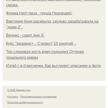
сказка.
Форма (тип) лица - груша (трапеция).
Виктория боня раскрыла, сколько зарабатывала на
"доме-2".
Велнес - совет дня: II.
Курс "визажист -. Стилист"10 занятий -.
Тон слоновая кость кому подходит. Оттенки
тонального крема
Изгиб c и d ресничек. Как выглядит: описание и фото
© 2026 Макияж глаз
Контакты
Пользовательское соглашение
Политика конфидециальности