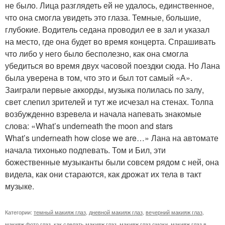
не было. Лица разглядеть ей не удалось, единственное,
что она смогла увидеть это глаза. Темные, большие,
глубокие. Водитель седана проводил ее в зал и указал
на место, где она будет во время концерта. Спрашивать
что либо у него было бесполезно, как она смогла
убедиться во время двух часовой поездки сюда. Но Лана
была уверена в том, что это и был тот самый «А».
Заиграли первые аккорды, музыка полилась по залу,
свет слепил зрителей и тут же исчезал на стенах. Толпа
возбужденно взревела и начала напевать знакомые
слова: «What’s underneath the moon and stars
What’s underneath how close we are…» Лана на автомате
начала тихонько подпевать. Том и Бил, эти
божественные музыканты были совсем рядом с ней, она
видела, как они стараются, как дрожат их тела в такт
музыке.
Категории:
темный макияж глаз
,
дневной макияж глаз
,
вечерний макияж глаз
,
макияж фото глаз
,
как сделать макияж глаз
,
макияж глаз смоки
,
макияж глаз в