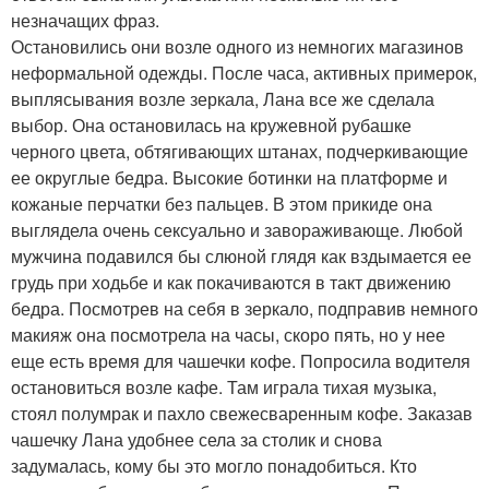
незначащих фраз.
Остановились они возле одного из немногих магазинов
неформальной одежды. После часа, активных примерок,
выплясывания возле зеркала, Лана все же сделала
выбор. Она остановилась на кружевной рубашке
черного цвета, обтягивающих штанах, подчеркивающие
ее округлые бедра. Высокие ботинки на платформе и
кожаные перчатки без пальцев. В этом прикиде она
выглядела очень сексуально и завораживающе. Любой
мужчина подавился бы слюной глядя как вздымается ее
грудь при ходьбе и как покачиваются в такт движению
бедра. Посмотрев на себя в зеркало, подправив немного
макияж она посмотрела на часы, скоро пять, но у нее
еще есть время для чашечки кофе. Попросила водителя
остановиться возле кафе. Там играла тихая музыка,
стоял полумрак и пахло свежесваренным кофе. Заказав
чашечку Лана удобнее села за столик и снова
задумалась, кому бы это могло понадобиться. Кто