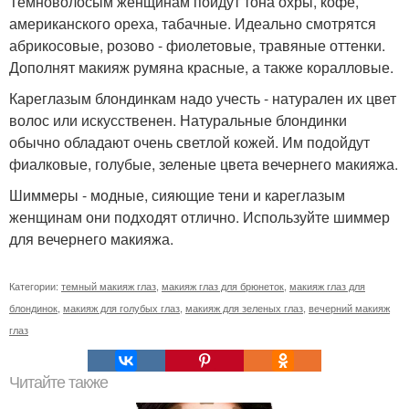
Темноволосым женщинам пойдут тона охры, кофе,
американского ореха, табачные. Идеально смотрятся
абрикосовые, розово - фиолетовые, травяные оттенки.
Дополнят макияж румяна красные, а также коралловые.
Кареглазым блондинкам надо учесть - натурален их цвет
волос или искусственен. Натуральные блондинки
обычно обладают очень светлой кожей. Им подойдут
фиалковые, голубые, зеленые цвета вечернего макияжа.
Шиммеры - модные, сияющие тени и кареглазым
женщинам они подходят отлично. Используйте шиммер
для вечернего макияжа.
Категории:
темный макияж глаз
,
макияж глаз для брюнеток
,
макияж глаз для
блондинок
,
макияж для голубых глаз
,
макияж для зеленых глаз
,
вечерний макияж
глаз
Читайте также