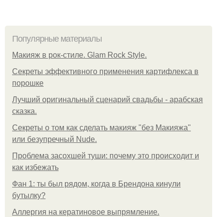
Популярные материалы
Макияж в рок-стиле. Glam Rock Style.
Секреты эффективного применения картифлекса в
порошке
Лучший оригинальный сценарий свадьбы - арабская
сказка.
Секреты о том как сделать макияж "без Макияжа"
или безупречный Nude.
Проблема засохшей туши: почему это происходит и
как избежать
Фан 1: ты был рядом, когда в Брендона кинули
бутылку?
Аллергия на кератиновое выпрямление.