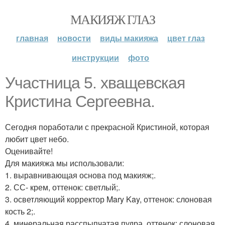
МАКИЯЖ ГЛАЗ
главная
новости
виды макияжа
цвет глаз
инструкции
фото
Участница 5. хващевская
Кристина Сергеевна.
Сегодня поработали с прекрасной Кристиной, которая
любит цвет небо.
Оценивайте!
Для макияжа мы использовали:
1. выравнивающая основа под макияж;.
2. СС- крем, оттенок: светлый;.
3. осветляющий корректор Mary Kay, оттенок: слоновая
кость 2;.
4. минеральная расспыпчатая пудра, оттенок: слоновая