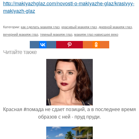
http://makiyazhglaz.com/novosti-o-makiyazhe-glaz/krasivyy-
makiyazh-glaz
Категории:
как сделать макияж глаз
,
красивый макияж глаз
,
дневной макияж глаз
,
вечерний макияж глаз
,
темный макияж глаз
,
макияж глаз нависшее веко
Читайте также
Красная #помада не сдает позиций, а в последнее время
образов с ней - пруд пруди.