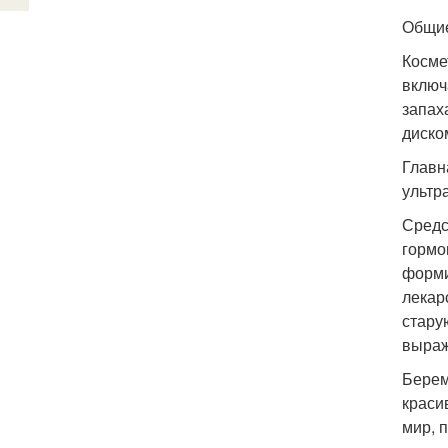
Общие
Косме
включ
запах
диско
Главн
ультр
Средс
гормо
форми
лекар
стару
выраж
Берем
краси
мир, 