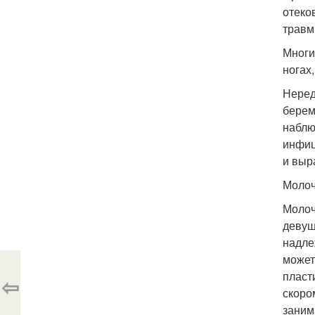
отеко
травм
Многи
ногах
Неред
берем
наблю
инфиц
и выр
Молоч
Молоч
девуш
надле
может
пласт
⇦
скоро
заним