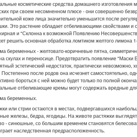
альные косметические средства домашнего изготовления мо
ских при своем несомненном плюсе - они совершенно безвр
вительной коже лица значительно уменьшится после регуля
шки. Это растение обладает отбеливающими свойствами и со
жирная и "Склонна к возможной Появлению Несовершенств
ет решить основная обработка ломтиком желтого лимона 1-2
ма беременных - желтовато-коричневые пятна, симметричн
 на скулах и переносице. Предотвратить появление "Маски 
ятный эстетический недостаток, практически невозможно, х
 Постепенно после родов она исчезнет самостоятельно, одн
тивно бороться с ней можно будет только по полной оконча
альные отбеливающие кремы могут содержать вредные дл
ма беременных.
жки или стрии остаются в местах, подвергавшихся наиболь
ные железы, бедра, ягодицы. На животе растяжки выглядят
во - синюшные, со большим временем становятся белесоват
играет наследственная предрасположенность.