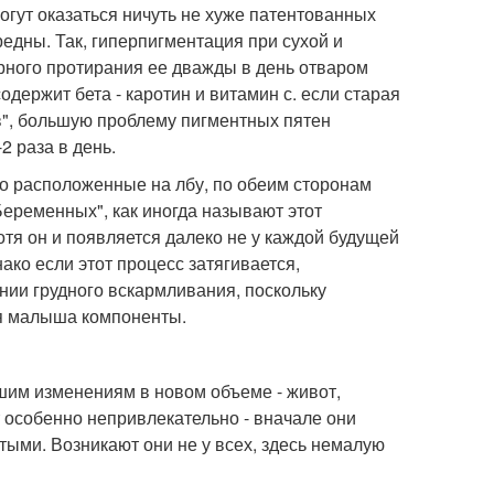
гут оказаться ничуть не хуже патентованных
едны. Так, гиперпигментация при сухой и
рного протирания ее дважды в день отваром
держит бета - каротин и витамин с. если старая
", большую проблему пигментных пятен
 раза в день.
о расположенные на лбу, по обеим сторонам
Беременных", как иногда называют этот
отя он и появляется далеко не у каждой будущей
ако если этот процесс затягивается,
нии грудного вскармливания, поскольку
я малыша компоненты.
шим изменениям в новом объеме - живот,
 особенно непривлекательно - вначале они
ыми. Возникают они не у всех, здесь немалую