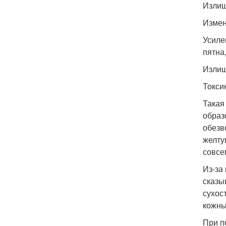
Излиш
Измен
Усиле
пятна
Излиш
Токси
Такая
образ
обезв
желту
совсе
Из-за
сказы
сухос
кожны
При п