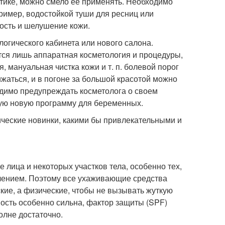
тике, можно смело ее применять. Необходимо
ример, водостойкой туши для ресниц или
ость и шелушение кожи.
логического кабинета или нового салона.
тся лишь аппаратная косметология и процедуры,
 мануальная чистка кожи и т. п. болевой порог
ижаться, и в погоне за большой красотой можно
одимо предупреждать косметолога о своем
ую новую программу для беременных.
ические новинки, какими бы привлекательными и
 лица и некоторых участков тела, особенно тех,
чением. Поэтому все ухаживающие средства
ие, а физические, чтобы не вызывать жуткую
ность особенно сильна, фактор защиты (SPF)
олне достаточно.