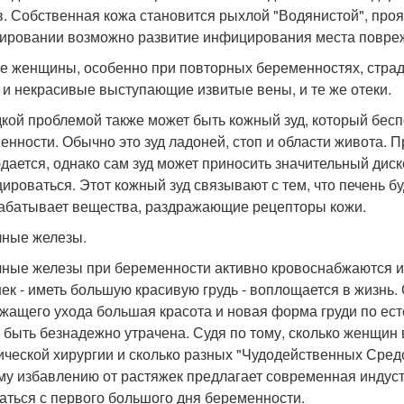
в. Собственная кожа становится рыхлой "Водянистой", про
ировании возможно развитие инфицирования места повреж
е женщины, особенно при повторных беременностях, страдаю
, и некрасивые выступающие извитые вены, и те же отеки.
кой проблемой также может быть кожный зуд, который бес
енности. Обычно это зуд ладоней, стоп и области живота. П
дается, однако сам зуд может приносить значительный диск
ироваться. Этот кожный зуд связывают с тем, что печень 
абатывает вещества, раздражающие рецепторы кожи.
ные железы.
ные железы при беременности активно кровоснабжаются и 
ек - иметь большую красивую грудь - воплощается в жизнь.
жащего ухода большая красота и новая форма груди по ес
 быть безнадежно утрачена. Судя по тому, сколько женщин
ической хирургии и сколько разных "Чудодейственных Сред
му избавлению от растяжек предлагает современная индус
аться с первого большого дня беременности.