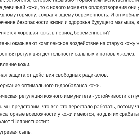
е девичьей кожи, то с нового момента оплодотворения они 
идному гормону, сохраняющему беременность. И он мобили
ечение безопасности жизни и здоровья будущего малыша, в
еняется хорошая кожа в период беременности?
гены оказывают комплексное воздействие на старую кожу
тренняя регуляция деятельности сальных и потовых желез.
овление кожи.
вная защита от действия свободных радикалов.
держание оптимального гидробаланса кожи.
хическая регуляция кожного иммунитета - устойчивости к гл
ь мы представим, что все это перестало работать, потому ч
нсаторные возможности у кожи имеются, но для их срабаты
кают "Неприятности":
 угревая сыпь.