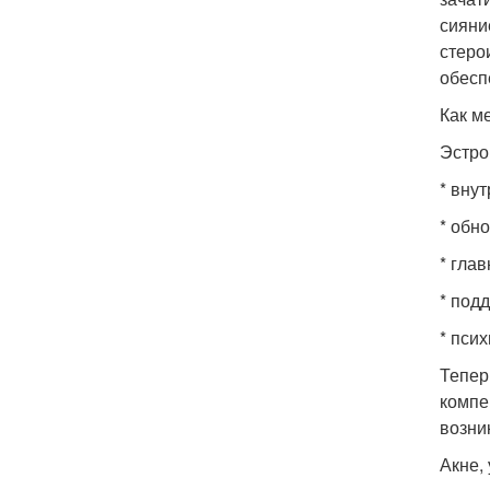
сияни
стеро
обесп
Как м
Эстро
* вну
* обн
* гла
* под
* пси
Тепер
компе
возни
Акне,