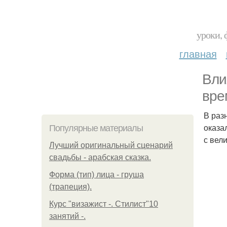
уроки, 
главная
Вли
вре
В раз
оказа
Популярные материалы
с вел
Лучший оригинальный сценарий
свадьбы - арабская сказка.
Форма (тип) лица - груша
(трапеция).
Курс "визажист -. Стилист"10
занятий -.