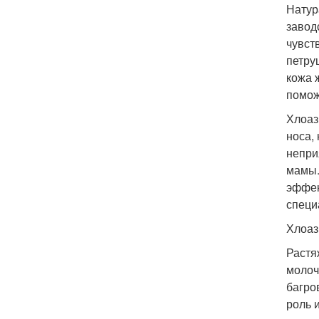
Натур
завод
чувст
петру
кожа 
помож
Хлоаз
носа,
непри
мамы.
эффек
специ
Хлоаз
Растя
молоч
багро
роль 