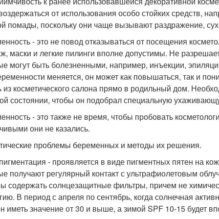
иимчивость к ранее использовавшейся декоративной косме
воздержаться от использования особо стойких средств, нап
ой помады, поскольку они чаще вызывают раздражение, сух
енность - это не повод отказываться от посещения космето
ж, маски и легкие пилинги вполне допустимы. Не разрешае
ые могут быть болезненными, например, инъекции, эпиляция,
еременности меняется, он может как повышаться, так и пон
ь из косметического салона прямо в родильный дом. Необх
ой состоянии, чтобы он подобрал специальную ухаживающ
енность - это также не время, чтобы пробовать косметолог
чивыми они не казались.
тические проблемы беременных и методы их решения.
пигментация - проявляется в виде пигментных пятен на коже
ые получают регулярный контакт с ультрафиолетовым облу
ы содержать солнцезащитные фильтры, причем не химическ
гию. В период с апреля по сентябрь, когда солнечная актив
н иметь значение от 30 и выше, а зимой SPF 10-15 будет вп