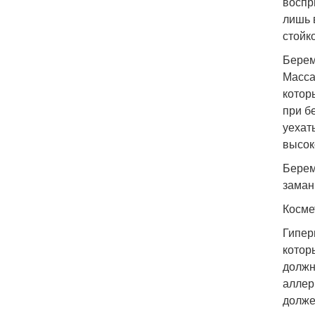
воспр
лишь 
стойк
Берем
Масса
котор
при б
уехат
высок
Берем
заман
Косме
Гипер
котор
должн
аллер
долже