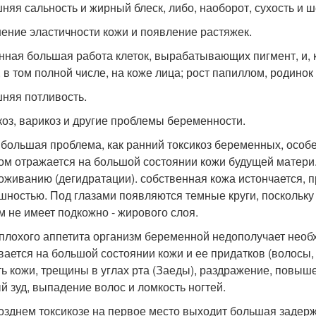
няя сальность и жирный блеск, либо, наоборот, сухость и 
ение эластичности кожи и появление растяжек.
нная большая работа клеток, вырабатывающих пигмент, и, 
, в том полной числе, на коже лица; рост папиллом, родинок
няя потливость.
коз, варикоз и другие проблемы беременности.
 большая проблема, как ранний токсикоз беременных, особе
ом отражается на большой состоянии кожи будущей матери.
оживанию (дегидратации). собственная кожа истончается, п
шностью. Под глазами появляются темные круги, поскольку
м не имеет подкожно - жирового слоя.
 плохого аппетита организм беременной недополучает необх
вается на большой состоянии кожи и ее придатков (волосы,
ть кожи, трещины в углах рта (Заеды), раздражение, повыш
й зуд, выпадение волос и ломкость ногтей.
озднем токсикозе на первое место выходит большая задерж