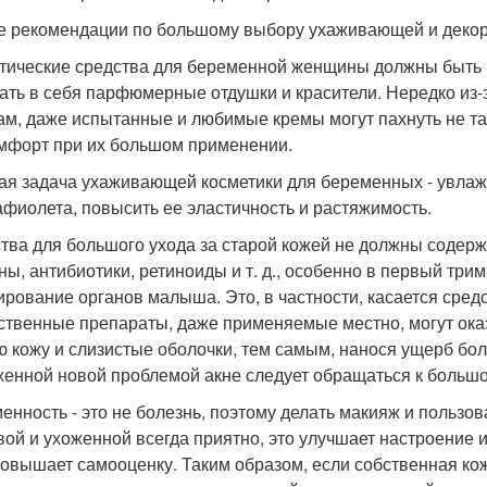
 рекомендации по большому выбору ухаживающей и декора
тические средства для беременной женщины должны быть 
ать в себя парфюмерные отдушки и красители. Нередко из
ам, даже испытанные и любимые кремы могут пахнуть не та
мфорт при их большом применении.
ая задача ухаживающей косметики для беременных - увлажни
афиолета, повысить ее эластичность и растяжимость.
тва для большого ухода за старой кожей не должны содерж
ны, антибиотики, ретиноиды и т. д., особенно в первый три
рование органов малыша. Это, в частности, касается средс
ственные препараты, даже применяемые местно, могут ока
ю кожу и слизистые оболочки, тем самым, нанося ущерб бо
енной новой проблемой акне следует обращаться к большо
енность - это не болезнь, поэтому делать макияж и пользо
вой и ухоженной всегда приятно, это улучшает настроение 
повышает самооценку. Таким образом, если собственная ко