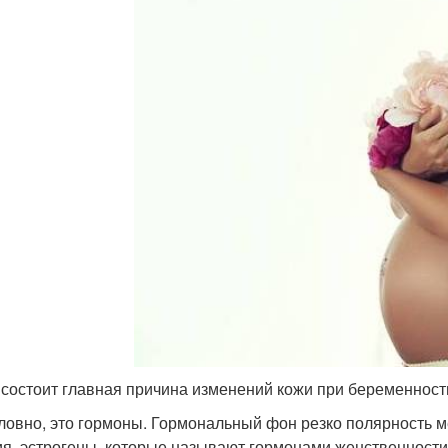
 состоит главная причина изменений кожи при беременност
ловно, это гормоны. Гормональный фон резко полярность ме
ия, эстрогены, которые называют гормонами женственности