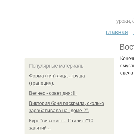
уроки, 
главная
Вос
Конеч
смугл
Популярные материалы
сдела
Форма (тип) лица - груша
(трапеция).
Велнес - совет дня: II.
Виктория боня раскрыла, сколько
зарабатывала на "доме-2".
Курс "визажист -. Стилист"10
занятий -.