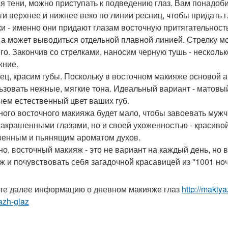
я тени, можно приступать к подведению глаз. Вам понадоби
ти верхнее и нижнее веко по линии ресниц, чтобы придать 
ки - именно они придают глазам восточную притягательнос
, а может выводиться отдельной плавной линией. Стрелку мож
го. Закончив со стрелками, наносим черную тушь - нескольк
жние.
ец, красим губы. Поскольку в восточном макияже основой ак
ьзовать нежные, мягкие тона. Идеальный вариант - матовы
 чем естественный цвет ваших губ.
ного восточного макияжа будет мало, чтобы завоевать муж
накрашенными глазами, но и своей ухоженностью - красиво
венным и пьянящим ароматом духов.
но, восточный макияж - это не вариант на каждый день, но
ж и почувствовать себя загадочной красавицей из "1001 ноч
те далее информацию о дневном макияже глаз
http://makiy
azh-glaz