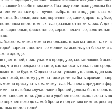
вывающий к себе внимание. Поэтому тени тоже должны быт
и тенями из палитры - лучше выбрать тени под цвет глаз, 
инства. Зеленые, желтые, коричневые, синие, ярко-голубые
тественном цвете темных глаз (разные оттенки карих. А для 
ые, сиреневые, фиолетовые, серые, песочные, золотистые 
лько.
рабского макияжа можно использовать как матовые, так и п
второй вариант: восточные женщины используют блестки и ст
ске и одежде.
в цвет теней, приступаем к процедуре, составляющей осно
ны, что вы прекрасно знаете, как наносить тональное средс
моменте не будем. Отдельно стоит упомянуть лишь один мом
ьно яркий, поэтому румяна тоже должны быть яркими - напр
ь можно приступать к макияжу глаз. Начнем с придания фо
ими, но в любом случае линия бровей должна быть очень п
атем наносим тени. Для этого удобнее всего использовать ш
все верхнее веко до самой брови и под линию нижних ресниц
астных цветов теней.