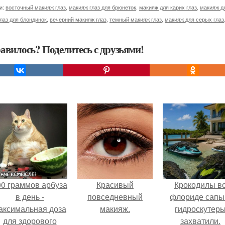
и:
восточный макияж глаз
,
макияж глаз для брюнеток
,
макияж для карих глаз
,
макияж д
лаз для блондинок
,
вечерний макияж глаз
,
темный макияж глаз
,
макияж для серых глаз
авилось? Поделитесь с друзьями!
00 граммов арбуза
Красивый
Крокодилы в
в день -
повседневный
флориде сапы
аксимальная доза
макияж.
гидроскутер
для здорового
захватили.