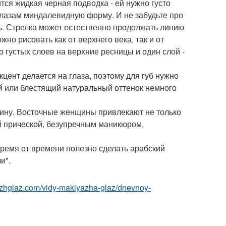
тся жидкая черная подводка - ей нужно густо
глазам миндалевидную форму. И не забудьте про
ть. Стрелка может естественно продолжать линию
но рисовать как от верхнего века, так и от
о густых слоев на верхние ресницы и один слой -
цент делается на глаза, поэтому для губ нужно
й или блестящий натуральный оттенок немного
чину. Восточные женщины привлекают не только
й прической, безупречным маникюром,
 время от времени полезно сделать арабский
и".
azhglaz.com/vidy-makiyazha-glaz/dnevnoy-