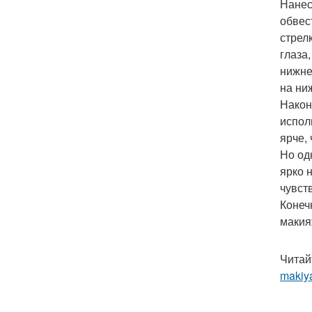
Нанес
обвес
стрел
глаза
нижне
на ни
Након
испол
ярче,
Но од
ярко 
чувст
Конеч
макия
Читай
makiy