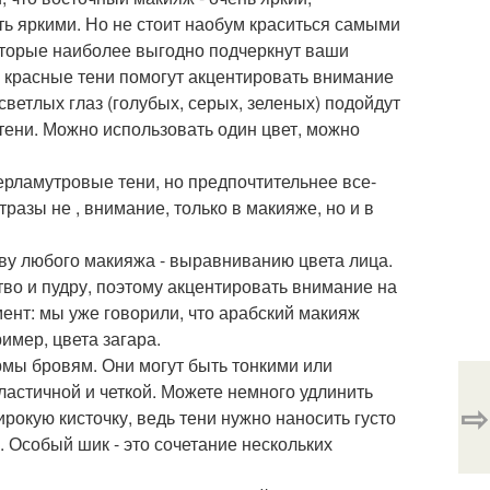
ь яркими. Но не стоит наобум краситься самыми
которые наиболее выгодно подчеркнут ваши
, красные тени помогут акцентировать внимание
светлых глаз (голубых, серых, зеленых) подойдут
тени. Можно использовать один цвет, можно
ерламутровые тени, но предпочтительнее все-
разы не , внимание, только в макияже, но и в
ву любого макияжа - выравниванию цвета лица.
тво и пудру, поэтому акцентировать внимание на
ент: мы уже говорили, что арабский макияж
имер, цвета загара.
рмы бровям. Они могут быть тонкими или
ластичной и четкой. Можете немного удлинить
⇨
ирокую кисточку, ведь тени нужно наносить густо
. Особый шик - это сочетание нескольких