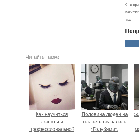
Категори
макияж г
глаз
Понр
Читайте также
Как научиться
Половина людей на
5
краситься
планете оказалась
профессионально?
"Голубями".
м