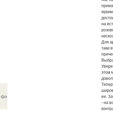
прико
ярким
досто
на ес
розов
неско
Для а
таки 
приче
Выбра
Увере
этом 
довол
Тепер
широк
⇦
ее. З
- на 
контр