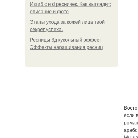
Изгиб c и d ресничек. Как выглядит:
описание и фото
Этапы ухода за кожей лица твой
секрет успеха.
Ресницы 3д кукольный эффект.
Эффекты наращивания ресниц
Восто
если 
роман
арабс
Мы на