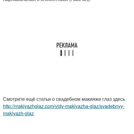
Смотрите ещё статьи о свадебном макияже глаз здесь
http://makiyazhglaz.com/vidy-makiyazha-glaz/svadebnyy-
makiyazh-glaz