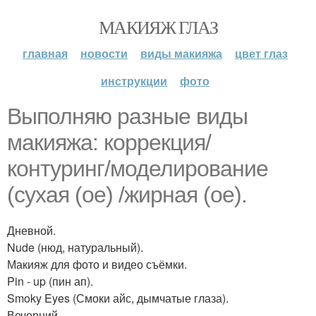
МАКИЯЖ ГЛАЗ
главная
новости
виды макияжа
цвет глаз
инструкции
фото
Выполняю разные виды
макияжа: коррекция/
контуринг/моделирование
(сухая (ое) /жирная (ое).
Дневной.
Nude (нюд, натуральный).
Макияж для фото и видео съёмки.
Pin - up (пин ап).
Smoky Eyes (Смоки айс, дымчатые глаза).
Вечерний.