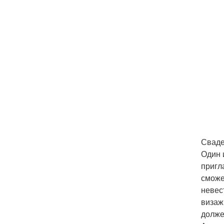
Свад
Один 
пригл
сможе
невес
визаж
долже