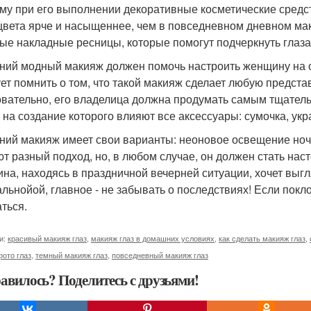
му при его выполнении декоративные косметические средст
цвета ярче и насыщеннее, чем в повседневном дневном мак
ые накладные ресницы, которые помогут подчеркнуть глаза
ний модный макияж должен помочь настроить женщину на 
ет помнить о том, что такой макияж сделает любую предста
вательно, его владелица должна продумать самым тщательн
, на создание которого влияют все аксессуары: сумочка, ук
ний макияж имеет свои варианты: неоновое освещение ночн
ют разный подход, но, в любом случае, он должен стать на
на, находясь в праздничной вечерней ситуации, хочет выгл
альнойой, главное - не забывать о последствиях! Если пок
аться.
и:
красивый макияж глаз
,
макияж глаз в домашних условиях
,
как сделать макияж глаз
,
ото глаз
,
темный макияж глаз
,
повседневный макияж глаз
авилось? Поделитесь с друзьями!