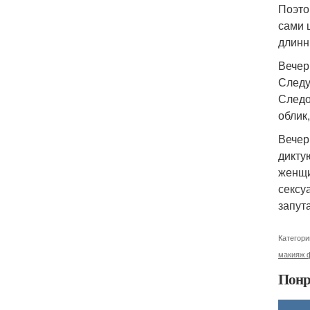
Поэто
сами 
длинн
Вечер
Следу
Следо
облик
Вечер
дикту
женщи
сексу
запут
Категори
макияж ф
Понр