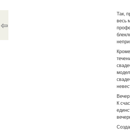
Так, 
весь 
⇦
профе
блекл
непри
Кроме
течен
сваде
модел
сваде
невес
Вечер
К сча
единс
вечер
Созда