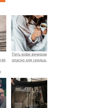
Пить кофе вечером
146
опасно для сердца.
м
а
й
.