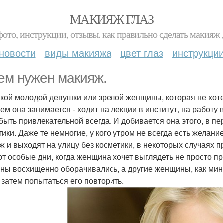
МАКИЯЖ ГЛАЗ
фото, инструкции, отзывы. как правильно сделать макияж д
новости
виды макияжа
цвет глаз
инструкци
ем нужен макияж.
акой молодой девушки или зрелой женщины, которая не хотел
 чем она занимается - ходит на лекции в институт, на рабо
 быть привлекательной всегда. И добивается она этого, в 
тики. Даже те немногие, у кого утром не всегда есть желани
ж и выходят на улицу без косметики, в некоторых случаях 
т особые дни, когда женщина хочет выглядеть не просто п
ны восхищенно оборачивались, а другие женщины, как мин
 затем попытаться его повторить.