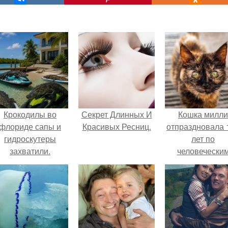
Крокодилы во
Секрет Длинных И
Кошка милли
флориде сапы и
Красивых Ресниц.
отпраздновала 
гидроскутеры
лет по
захватили.
человечески
Меркам и
претендует н
звание само
старой в мире