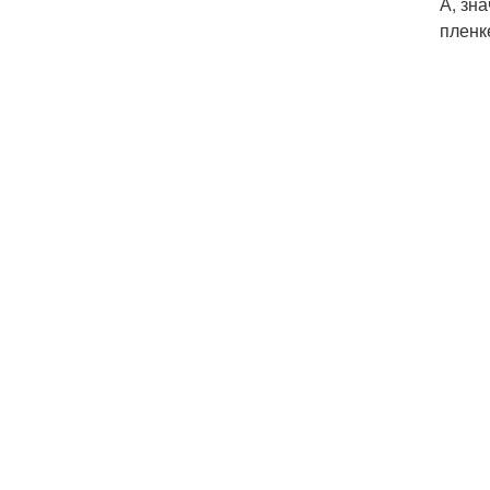
А, зн
пленк