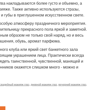
ва накладываются более густо и объемно, а
ияже. Также активно используются стразы,
 и губы в приглушенном искусственном свете.
особую атмосферу праздничного мероприятия.
вительницу прекрасного пола яркой и заметной.
ым образом не только свой наряд, но и весь
рашения, обувь, аромат парфюма.
ого клуба или яркий свет банкетного зала
стоящим украшением лица. Практически всегда
ядеть таинственной, чувственной, манящей и
лонников окажется слишком много - можно и
свадебный макияж глаз
,
дневной макияж глаз
,
вечерний макияж глаз
,