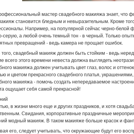
профессиональный мастер свадебного макияжа знает, что фот
макияж становится бледным и невыразительным. Кроме того,
ссионалы. Например, на популярной сейчас черно-белой ф
о-серую, а любой очень темный тон - в черный. Только опы
ятных превращений - ведь камера не прощает ошибок.
 того, свадебный макияж должен быть стойким - ведь неред
ие всего этого времени невеста должна выглядеть неотраз
бного макияжа должен учитывать цвет глаз, волос и оттено
ью и цветом прекрасного свадебного платья, украшениями,
бного макияжа - помочь создать непередаваемое настроение
та ощущает себя самой прекрасной!
ний
стью, в жизни много еще и других праздников, и хотя свадьб
твенным. Свидания, корпоративные праздничные мероприяти
ний модный макияж. В таком макияже больше красок и фант
вая его, следует учитывать, что окружающие будут его вос