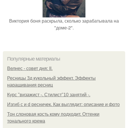
Виктория боня раскрыла, сколько зарабатывала на
"доме-2".
Популярные материалы
Велнес - совет дня: II.
Ресницы 3д кукольный эффект. Эффекты
наращивания ресниц
Курс "визажист -. Стилист"10 занятий -.
Изгиб c и d ресничек. Как выглядит: описание и фото
Тон слоновая кость кому подходит. Оттенки
тонального крема