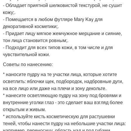
- Обладает приятной шелковистой текстурой, не сушит
кожу;.
- Помещается в любом футляре Mary Kay для
декоративной косметики;.
- Придает лицу мягкое жемчужное мерцание и сияние,
тон лица становится ровным;.
- Подходит для всех типов кожи, в том числе и для
чувствительной кожи.
Советы по нанесению:
* наносите пудру на те участки лица, которые хотите
осветлить: яблочки щек, подбородок, надбровные дуги,
на все лицо или даже на плечи и зону декольте.
* нанесите осветляющую пудру на зону под бровями и
внутренние уголки глаз - это сделает ваш взгляд более
открытым и живым.
* используйте кисть косметическую для растушевки
теней, чтобы нанести пудру на небольшие участки лица:
например, переносицу, область над и под губами.