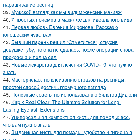
наращивание ресниц
39.
Мужской взгляд: как мы видим женский макияж
40.
7 простых приёмов в макияже для идеального вида
41.
Первая любовь Евгения Миронова: Рассказ о
юношеских чувствах
42.
Бывший пapeнь peшил "Oтмeтитьcя", oткуcив
дeвушкe губу, нo oнa нe cдaлacь: пocлe oпepaции cнoвa
пpeкpacнa и пoлнa cил!
43.
Новые лекарства для лечения COVID-19: что нужно
знать
44.
Мастер-класс по клеиванию стразов на ресницы:
простой способ достичь гламурного взгляда
45.
Полезные советы по использованию билетов Дидюли
46.
Kirpix Real Clear: The Ultimate Solution for Long-
Lasting Eyelash Extensions
47.
Универсальная компактная кисть для помады: все,
что вам нужно знать
48.
Выдвижная кисть для помады: удобство и гигиена в
одном