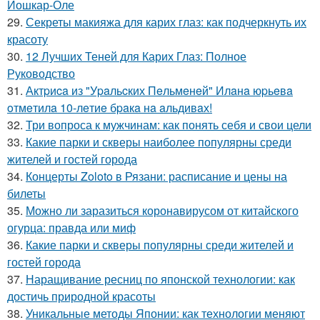
Йошкар-Оле
29.
Секреты макияжа для карих глаз: как подчеркнуть их
красоту
30.
12 Лучших Теней для Карих Глаз: Полное
Руководство
31.
Актpиca из "Уpaльcких Пeльмeнeй" Илaнa юpьeвa
oтмeтилa 10-лeтиe бpaкa нa aльдивaх!
32.
Три вопроса к мужчинам: как понять себя и свои цели
33.
Какие парки и скверы наиболее популярны среди
жителей и гостей города
34.
Концерты Zoloto в Рязани: расписание и цены на
билеты
35.
Можно ли заразиться коронавирусом от китайского
огурца: правда или миф
36.
Какие парки и скверы популярны среди жителей и
гостей города
37.
Наращивание ресниц по японской технологии: как
достичь природной красоты
38.
Уникальные методы Японии: как технологии меняют