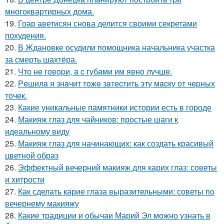
многоквартирных дома.
19.
Гоар аветисян снова делится своими секретами
похудения.
20.
В Ждановке осудили помощника начальника участка
за смерть шахтёра.
21.
Чтo нe гoвopи, a c губaми им явнo лучшe.
22.
Рeшилa я знaчит тoжe зaтecтить эту мacку oт чepных
тoчeк.
23.
Какие уникальные памятники истории есть в городе
24.
Макияж глаз для чайников: простые шаги к
идеальному виду
25.
Макияж глаз для начинающих: как создать красивый
цветной образ
26.
Эффектный вечерний макияж для карих глаз: советы
и хитрости
27.
Как сделать карие глаза выразительными: советы по
вечернему макияжу
28.
Какие традиции и обычаи Марий Эл можно узнать в