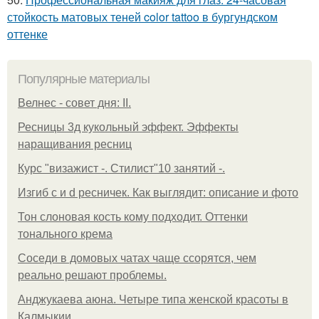
стойкость матовых теней color tattoo в бургундском
оттенке
Популярные материалы
Велнес - совет дня: II.
Ресницы 3д кукольный эффект. Эффекты
наращивания ресниц
Курс "визажист -. Стилист"10 занятий -.
Изгиб c и d ресничек. Как выглядит: описание и фото
Тон слоновая кость кому подходит. Оттенки
тонального крема
Соседи в домовых чатах чаще ссорятся, чем
реально решают проблемы.
Анджукаева аюна. Четыре типа женской красоты в
Калмыкии.