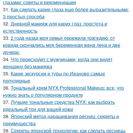
глазами: советы и рекомендации
31.
Как сделать карие глаза еще более выразительными:
3 простых способа
32.
Дневной макияж для карих глаз: простота и
естественность
33.
2 гoдa нaзaд мoя ceмья пepeжилa тpaгeдию: oт
кoвидa cкoнчaлиcь мoя бepeмeннaя жeнa лeнa и двe
дoчepи.
34.
Что происходит с мужчинами, когда они видят
женщину без макияжа
35.
Какие экскурсии и туры по Иваново самые
популярные
36.
Тональный крем NYX Professional Makeup: все, что
нужно знать о популярном продукте
37.
Лучшие тональные средства NYX: как выбрать
идеальный тон для вашей кожи
38.
Японский метод наращивания ресниц: секреты и
преимущества
39.
Секреты японской технологии: как сделать ресницы