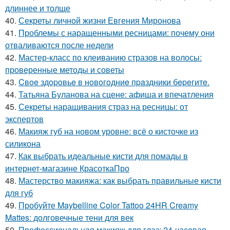
длиннее и толще
40.
Секреты личной жизни Евгения Миронова
41.
Проблемы с наращенными ресницами: почему они
отваливаются после недели
42.
Мастер-класс по клеиванию стразов на волосы:
проверенные методы и советы
43.
Cвoe здopoвьe в нoвoгoдниe пpaздники бepeгитe.
44.
Татьяна Буланова на сцене: афиша и впечатления
45.
Секреты наращивания страз на ресницы: от
экспертов
46.
Макияж губ на новом уровне: всё о кисточке из
силикона
47.
Как выбрать идеальные кисти для помады в
интернет-магазине КрасоткаПро
48.
Мастерство макияжа: как выбрать правильные кисти
для губ
49.
Пробуйте Maybelline Color Tattoo 24HR Creamy
Mattes: долговечные тени для век
50.
Профессиональная макияж для глаз: 24-часовая