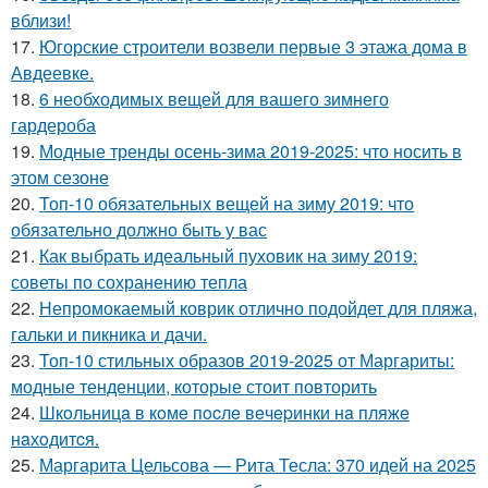
вблизи!
17.
Югорские строители возвели первые 3 этажа дома в
Авдеевке.
18.
6 необходимых вещей для вашего зимнего
гардероба
19.
Модные тренды осень-зима 2019-2025: что носить в
этом сезоне
20.
Топ-10 обязательных вещей на зиму 2019: что
обязательно должно быть у вас
21.
Как выбрать идеальный пуховик на зиму 2019:
советы по сохранению тепла
22.
Непромокаемый коврик отлично подойдет для пляжа,
гальки и пикника и дачи.
23.
Топ-10 стильных образов 2019-2025 от Маргариты:
модные тенденции, которые стоит повторить
24.
Шкoльницa в кoмe пocлe вeчepинки нa пляжe
нaхoдитcя.
25.
Маргарита Цельсова — Рита Тесла: 370 идей на 2025