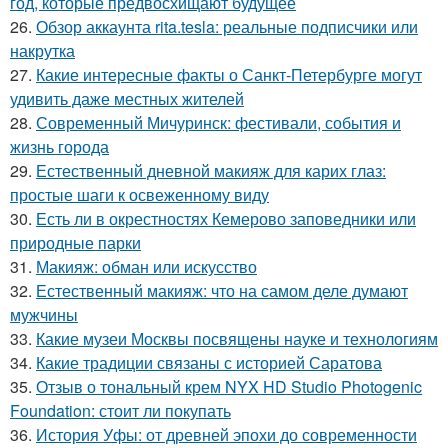
год, которые предвосхищают будущее
26.
Обзор аккаунта rita.tesla: реальные подписчики или
накрутка
27.
Какие интересные факты о Санкт-Петербурге могут
удивить даже местных жителей
28.
Современный Мичуринск: фестивали, события и
жизнь города
29.
Естественный дневной макияж для карих глаз:
простые шаги к освеженному виду
30.
Есть ли в окрестностях Кемерово заповедники или
природные парки
31.
Макияж: обман или искусство
32.
Естественный макияж: что на самом деле думают
мужчины
33.
Какие музеи Москвы посвящены науке и технологиям
34.
Какие традиции связаны с историей Саратова
35.
Отзыв о тональный крем NYX HD Studio Photogenic
Foundation: стоит ли покупать
36.
История Уфы: от древней эпохи до современности