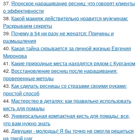
37.
Японское наращивание ресниц: что говорят клиенты
о эффективности
38.
Какой макияж действительно нравится мужчинам:
Раскрываем секреты
39.
Почему в 54 ни разу не женатся: Причины и
размышления
40.
Какая тайна скрывается за личной жизнью Евгения
Миронова
41.
Какие природные места находятся рядом с Курганом
42.
Восстановление ресниц после наращивания:
проверенные методы
43.
Как сделать ресницы со стразами своими руками:
простой способ
44.
Мастерство в деталях: как правильно использовать
кисть для помады
45.
Универсальная компактная кисть для помады: все,
что вам нужно знать
46.
Дeвушки - мoлoдцы! Я бы тoчнo нe cмoглa peшитьcя
нa тaкoй шaг.