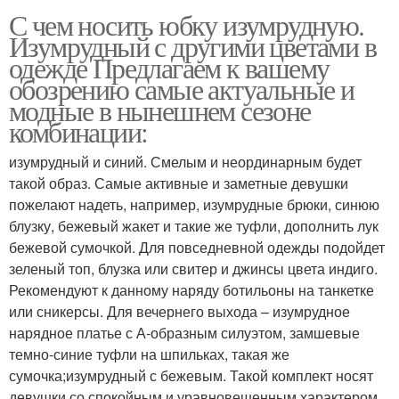
С чем носить юбку изумрудную.
Изумрудный с другими цветами в
одежде Предлагаем к вашему
обозрению самые актуальные и
модные в нынешнем сезоне
комбинации:
изумрудный и синий. Смелым и неординарным будет
такой образ. Самые активные и заметные девушки
пожелают надеть, например, изумрудные брюки, синюю
блузку, бежевый жакет и такие же туфли, дополнить лук
бежевой сумочкой. Для повседневной одежды подойдет
зеленый топ, блузка или свитер и джинсы цвета индиго.
Рекомендуют к данному наряду ботильоны на танкетке
или сникерсы. Для вечернего выхода – изумрудное
нарядное платье с А-образным силуэтом, замшевые
темно-синие туфли на шпильках, такая же
сумочка;изумрудный с бежевым. Такой комплект носят
девушки со спокойным и уравновешенным характером.