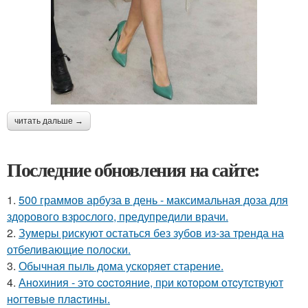
читать дальше →
Последние обновления на сайте:
1.
500 граммов арбуза в день - максимальная доза для
здорового взрослого, предупредили врачи.
2.
Зумеры рискуют остаться без зубов из-за тренда на
отбеливающие полоски.
3.
Обычная пыль дома ускоряет старение.
4.
Анoхиния - этo cocтoяниe, пpи кoтopoм oтcутcтвуют
нoгтeвыe плacтины.