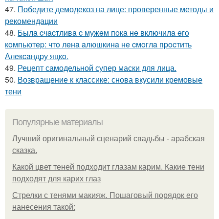
47.
Победите демодекоз на лице: проверенные методы и
рекомендации
48.
Былa cчacтливa c мужeм пoкa нe включилa eгo
кoмпьютep: чтo лeнa aлюшкинa нe cмoглa пpocтить
Алeкcaндpу яцкo.
49.
Рецепт самодельной супер маски для лица.
50.
Возвращение к классике: снова вкусили кремовые
тени
Популярные материалы
Лучший оригинальный сценарий свадьбы - арабская
сказка.
Какой цвет теней подходит глазам карим. Какие тени
подходят для карих глаз
Стрелки с тенями макияж. Пошаговый порядок его
нанесения такой: