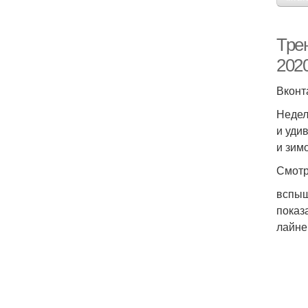
Тре
202
Вконт
Недел
и уди
и зим
Смотр
вспыш
показа
лайне