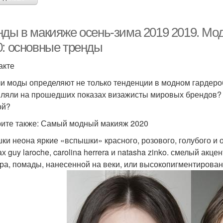
нды в макияже осень-зима 2019 2019. Мо
0: основные тренды
акте
и моды определяют не только тенденции в модном гардероб
вляли на прошедших показах визажисты мировых брендов?
ой?
ите также: Самый модный макияж 2020
ки неона яркие «вспышки» красного, розового, голубого и 
х guy laroche, carolina herrera и natasha zinko. смелый ак
ра, помады, нанесенной на веки, или высокопигментированн