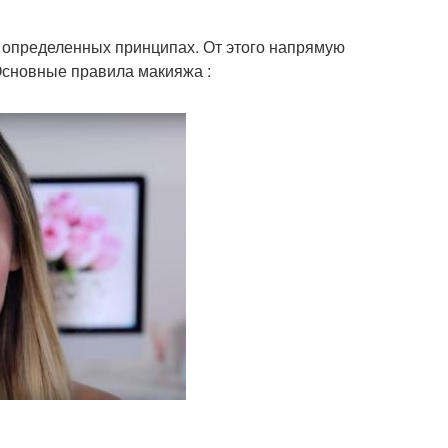
 определенных принципах. От этого напрямую
Основные правила макияжа :
кияж для типа
Макияж для цветотипа
яж глаз нависшее
макияж для серых глаз
веко
ный макияж глаз
Макияж для снегурочки
кияж под цвет