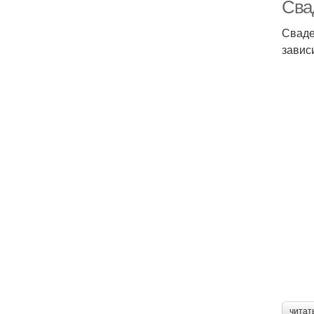
Сва
Сваде
завис
М
как
Н
читат