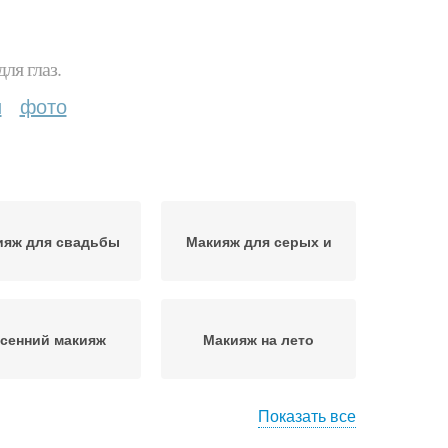
ля глаз.
и
фото
ияж для свадьбы
Макияж для серых и
сенний макияж
Макияж на лето
Показать все
ови в макияже
Макияж с красной