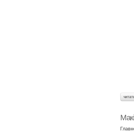
читат
Макі
Главн