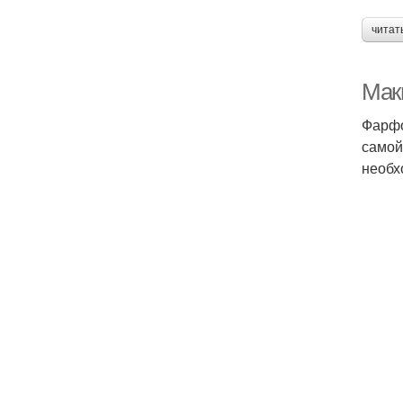
читат
Мак
Фарфо
самой
необх