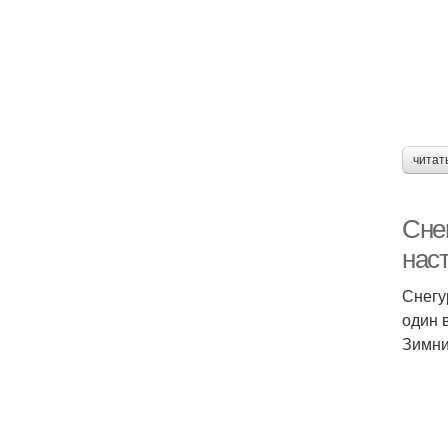
читат
Сне
нас
Снегу
один 
Зимни