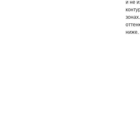
и не 
конту
зонах
оттен
ниже.