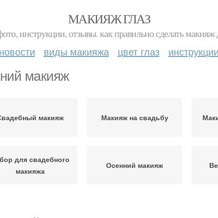
МАКИЯЖ ГЛАЗ
фото, инструкции, отзывы. как правильно сделать макияж д
новости
виды макияжа
цвет глаз
инструкци
ний макияж
Свадебный макияж
Макияж на свадьбу
Мак
бор для свадебного
Осенний макияж
Ве
макияжа
Тренды в макияже
Модный макияж
Бр