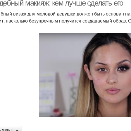
дебный макияж: кем лучше сделать его
бный визаж для молодой девушки должен быть основан на
ит, насколько безупречным получится создаваемый образ. 
акияж для невесты
Макияж для брюнеток
Ма
маки
Зимний цветотип
вечерний макияж глаз
 сделать макияж глаз
красивый макияж глаз
тем
овогодний макияж
Макияж на новый год
Ма
ь дальше →