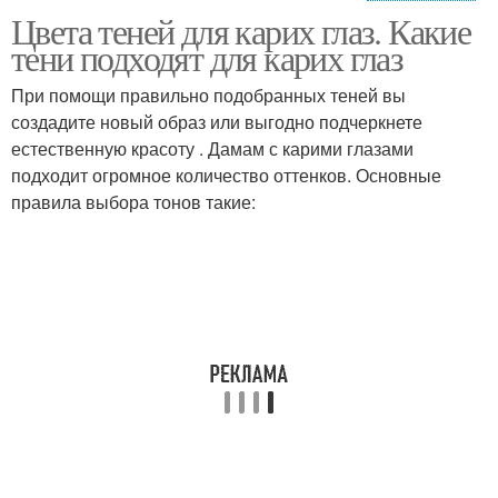
Цвета теней для карих глаз. Какие
Глаза с зеленым
макияж для карих глаз
тени подходят для карих глаз
подтоном
При помощи правильно подобранных теней вы
создадите новый образ или выгодно подчеркнете
Макияж для черных
естественную красоту . Дамам с карими глазами
Глаз по цвету
глаз
подходит огромное количество оттенков. Основные
правила выбора тонов такие: