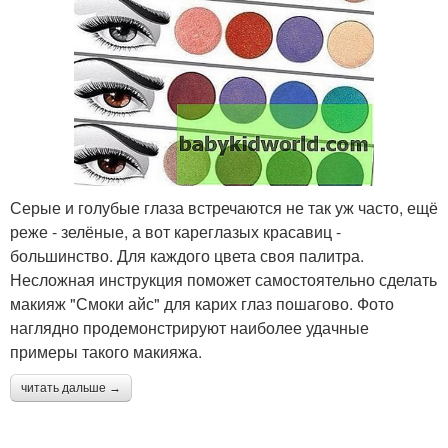
как сделать макияж глаз
красивый макияж глаз
Зеленые глаза
Каре-зеленые глаза
Серые и голубые глаза встречаются не так уж часто, ещё
реже - зелёные, а вот кареглазых красавиц -
большинство. Для каждого цвета своя палитра.
Несложная инструкция поможет самостоятельно сделать
Серо-зеленые глаза
Зелено-голубые глаза
макияж "Смоки айс" для карих глаз пошагово. Фото
наглядно продемонстрируют наиболее удачные
примеры такого макияжа.
правильный макияж
читать дальше →
Макияж для глаз
глаз