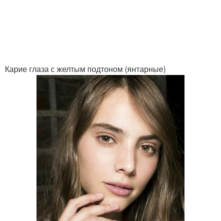
Макияж для черных
Глаз на новый год
глаз
Глаз по цвету
Тени для глаз
Карие глаза с желтым подтоном (янтарные)
Глаз со стрелками
Глаз в школу
Глаз в стиле
Глаз в зеленых оттенках
Глаз с шиммерными
Глаз в золотой