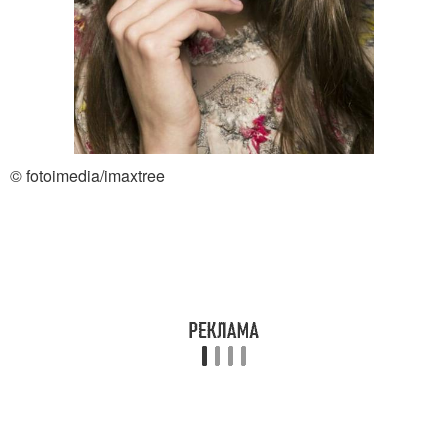
тенями
Светлые глаза
темный макияж глаз
© fotoimedia/imaxtree
макияж глаз нависшее
макияж глаз смоки
веко
вечерний макияж глаз
дневной макияж глаз
Глаз для разных форм
Глаз для блондинок