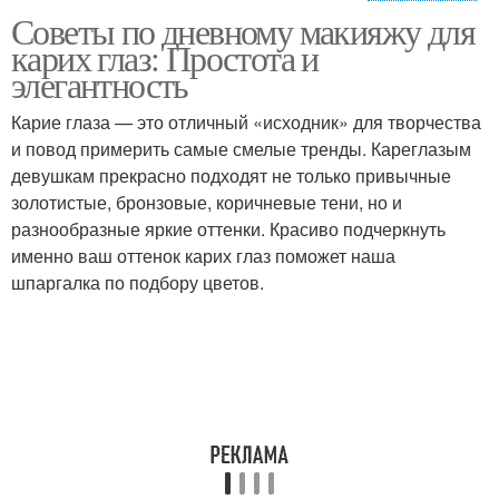
Советы по дневному макияжу для
Подводка для карих
Глаз в дневное время
карих глаз: Простота и
глаз
элегантность
Карие глаза — это отличный «исходник» для творчества
Смоки-айс для карих
и повод примерить самые смелые тренды. Кареглазым
С карие глаза
глаз
девушкам прекрасно подходят не только привычные
золотистые, бронзовые, коричневые тени, но и
разнообразные яркие оттенки. Красиво подчеркнуть
именно ваш оттенок карих глаз поможет наша
Палитры для карих глаз
Айсы для карих глаз
шпаргалка по подбору цветов.
Смоки для карих глаз
Тени для карих глаз