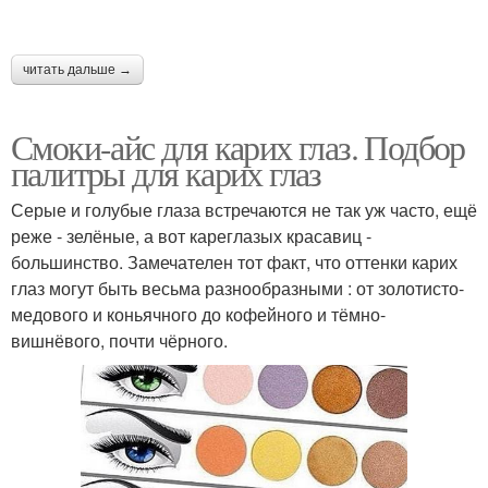
читать дальше →
Глаз для увеличения
Грустные глаза
Смоки-айс для карих глаз. Подбор
палитры для карих глаз
Серые и голубые глаза встречаются не так уж часто, ещё
Глаз для карих глаз
Глаз для новичков
реже - зелёные, а вот кареглазых красавиц -
большинство. Замечателен тот факт, что оттенки карих
глаз могут быть весьма разнообразными : от золотисто-
медового и коньячного до кофейного и тёмно-
Макияж для
макияж для голубых
вишнёвого, почти чёрного.
асимметричных глаз
глаз
макияж для зеленых
макияж для серых глаз
глаз