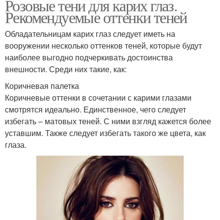
Розовые тени для карих глаз.
Рекомендуемые оттенки теней
Макияж для грустных
Макияж для круглых
Обладательницам карих глаз следует иметь на
глаз
глаз
вооружении несколько оттенков теней, которые будут
наиболее выгодно подчеркивать достоинства
внешности. Среди них такие, как:
голубой макияж глаз
Коричневая палетка
Коричневые оттенки в сочетании с карими глазами
смотрятся идеально. Единственное, чего следует
избегать – матовых теней. С ними взгляд кажется более
уставшим. Также следует избегать такого же цвета, как
глаза.