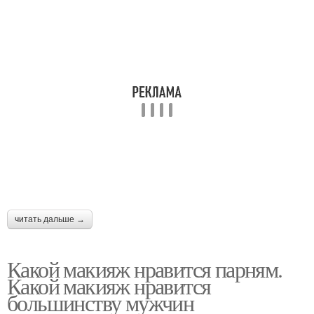
глаз
Макияж для больших
Кукольный макияж
глаз
Яркий макияж
Азиатские прямые
Брови для азиатского
читать дальше →
Азиатский тип
типа
Какой макияж нравится парням.
Какой макияж нравится
большинству мужчин
Азиатская внешность
Азиатские парни