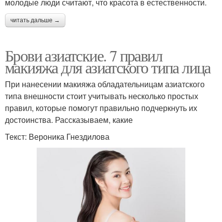
молодые люди считают, что красота в естественности.
читать дальше →
макияж для голубых
макияж для серых глаз
глаз
Брови азиатские. 7 правил
макияжа для азиатского типа лица
При нанесении макияжа обладательницам азиатского
макияж глаз нависшее
темный макияж глаз
типа внешности стоит учитывать несколько простых
веко
правил, которые помогут правильно подчеркнуть их
достоинства. Рассказываем, какие
Текст: Вероника Гнездилова
макияж глаз поэтапно
Вечерний макияж
Различные типы
макияж для карих глаз