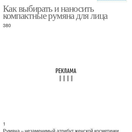
Как выбирать и наносить
Макияж для азиатской
Женский макияж
компактные румяна для лица
внешности
380
Правильный макияж
Макияж для узких глаз
Макияж для
Азиатский макияж
европейских глаз
Макияж для европеек
Красивый макияж
1
Румяна – незаменимый атрибут женской косметички.