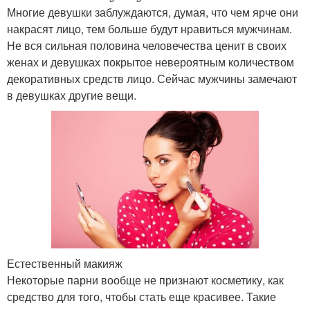
Многие девушки заблуждаются, думая, что чем ярче они
накрасят лицо, тем больше будут нравиться мужчинам.
Не вся сильная половина человечества ценит в своих
Волос для азиатского
Стрелки для азиатского
женах и девушках покрытое невероятным количеством
типа
типа
декоративных средств лицо. Сейчас мужчины замечают
в девушках другие вещи.
Макияж на азиатский
Макияж для
тип
повседневного образа
техника макияжа глаз
как сделать макияж глаз
Естественный макияж
правильный макияж
Некоторые парни вообще не признают косметику, как
восточный макияж глаз
глаз
средство для того, чтобы стать еще красивее. Такие