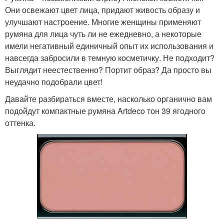
Макияж для азиаток
Азиатское веко
Они освежают цвет лица, придают живость образу и
улучшают настроение. Многие женщины применяют
румяна для лица чуть ли не ежедневно, а некоторые
имели негативный единичный опыт их использования и
Айсы для азиатских
навсегда забросили в темную косметичку. Не подходит?
Макияж для увеличения
глаз
Выглядит неестественно? Портит образ? Да просто вы
неудачно подобрали цвет!
Давайте разбираться вместе, насколько органично вам
Стрелки для разных
подойдут компактные румяна Artdeco тон 39 ягодного
Макияж на глаза
типов
оттенка.
Макияж на узкий разрез
Глаза без макияжа
Брови для азиатских
Макияж на узкие глаза