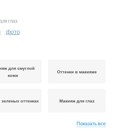
ля глаз.
и
фото
ияж для смуглой
Оттенки в макияже
кожи
в зеленых оттенках
Макияж для глаз
Показать все
едневный макияж