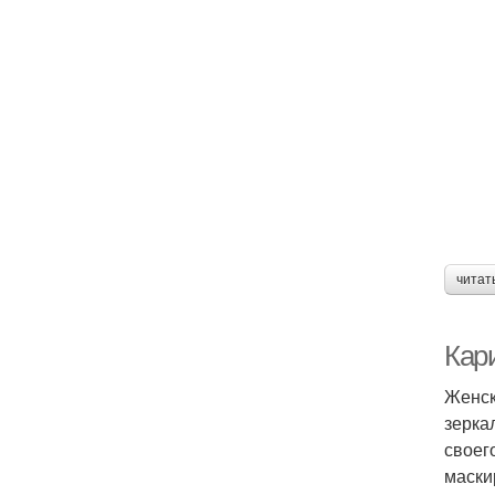
читат
Кари
Женск
зерка
своег
маски