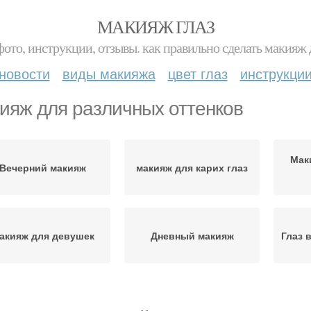
МАКИЯЖ ГЛАЗ
фото, инструкции, отзывы. как правильно сделать макияж д
новости
виды макияжа
цвет глаз
инструкци
ияж для различных оттенков
Мак
Вечерний макияж
макияж для карих глаз
акияж для девушек
Дневный макияж
Глаз 
кияж для выпуклых
Красивый макияж
Повс