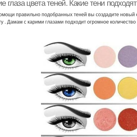
глаз
е глаза цвета теней. Какие тени подходят
омощи правильно подобранных теней вы создадите новый о
ту . Дамам с карими глазами подходит огромное количеств