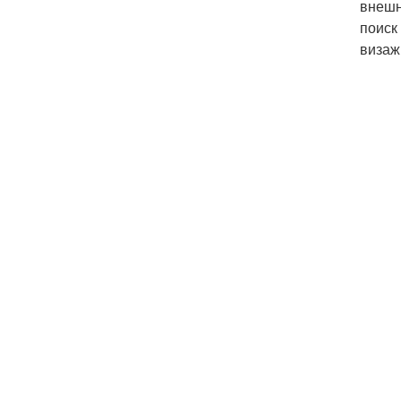
внешн
поиск
визаж