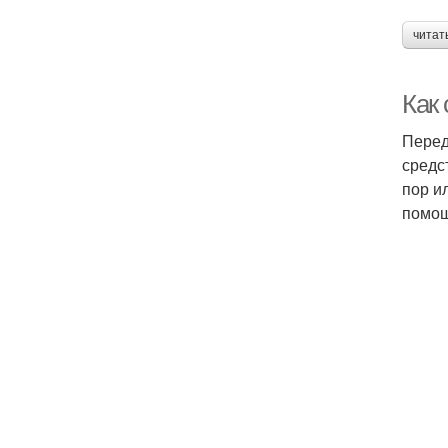
читат
Как
Перед
средс
пор и
помощ