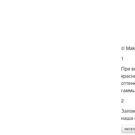
© Mak
1
При в
красн
оттен
гаммы
2
Запом
наша 
читат