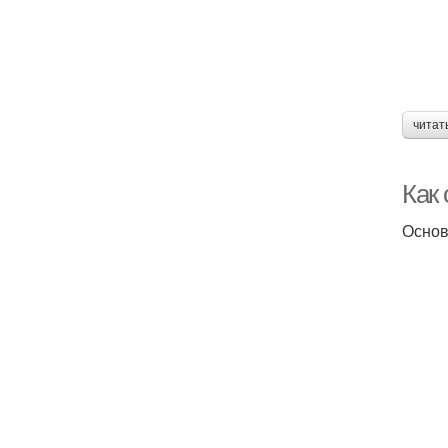
читат
Как
Основн