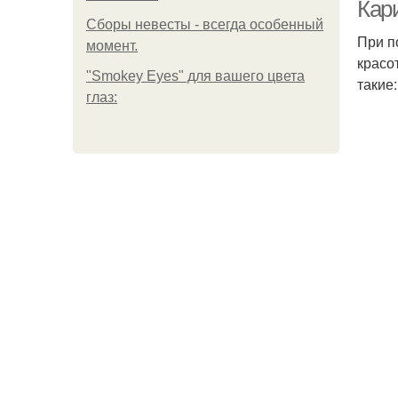
Кари
Сборы невесты - всегда особенный
При п
момент.
красо
"Smokey Eyes" для вашего цвета
такие:
глаз: