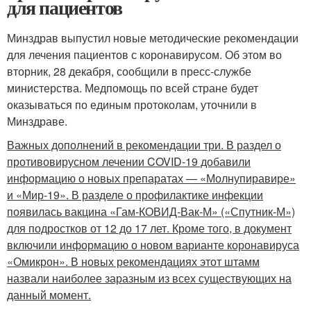
для пациентов
Минздрав выпустил новые методические рекомендации
для лечения пациентов с коронавирусом. Об этом во
вторник, 28 декабря, сообщили в пресс-службе
министерства. Медпомощь по всей стране будет
оказываться по единым протоколам, уточнили в
Минздраве.
Важных дополнений в рекомендации три. В раздел о
противовирусном лечении COVID-19 добавили
информацию о новых препаратах — «Молнупиравире»
и «Мир-19». В разделе о профилактике инфекции
появилась вакцина «Гам-КОВИД-Вак-М» («Спутник-М»)
для подростков от 12 до 17 лет. Кроме того, в документ
включили информацию о новом варианте коронавируса
«Омикрон». В новых рекомендациях этот штамм
назвали наиболее заразным из всех существующих на
данный момент.