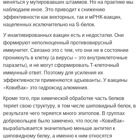
меняться у мутировавших штаммов. Но на практике мы
наблюдаем иное. Это приводит к снижению
эффективности как векторных, так и мРНК-вакцин,
нацеленных исключительно на S-белок.
У инактивированных вакцин есть и недостатки. Они
формируют неполноценный противовирусный
иммунитет. Связано это с тем, что они не в состоянии
проникнуть в клетку (а вирусы – это внутриклеточные
паразиты), и не могут сформировать Т-клеточный
иммунный ответ. Поэтому для усиления их
эффективности применяются адъюванты. У вакцины
«КовиВак» это гидроксид алюминия.
Кроме того, при химической обработке часть белков
теряет свою структуру, в том числе шиповидный белок, в
результате чего теряется много эпитопов. В группах
добровольцев было замечено, что после «КовиВак»
вырабатывается значительно меньше антител к
шиповидному белку, а именно к ним относятся