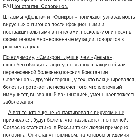
РАН
Константин Северинов.
Штаммы «Дельта» и «Омикрон» понижают узнаваемость
вирусных антигенов постинфекционными и
поствакцинальными антителами, поскольку они несут в
своем геноме множественные мутации, говорится в
рекомендациях.
По видимому, «Омикрон» лучше, чем «Дельта»,
способен обходить защиту, вызванную вакциной или
перенесенной болезнью,
пояснил Константин
Северинов.
С другой стороны, у тех, кто вакцинировался,
болезнь протекает легче
за счет того, что клеточный
иммунитет, вызванный вакцинацией, уменьшает тяжесть
заболевания.
—
А вот те, кто еще не контактировал с вирусом и не
прививался, будут болеть, что называется, по полной
.
Согласно статистике, в России таких людей примерно
половина. Они станут топливом, на котором эпидемия