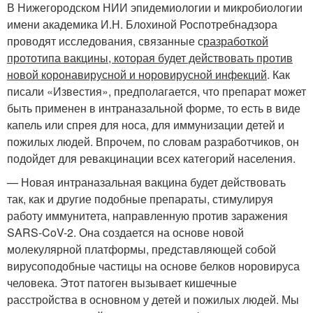
В Нижегородском НИИ эпидемиологии и микробиологии
имени академика И.Н. Блохиной Роспотребнадзора
проводят исследования, связанные с
разработкой
прототипа вакцины, которая будет действовать против
новой коронавирусной и норовирусной инфекций
. Как
писали «Известия», предполагается, что препарат может
быть применен в интраназальной форме, то есть в виде
капель или спрея для носа, для иммунизации детей и
пожилых людей. Впрочем, по словам разработчиков, он
подойдет для ревакцинации всех категорий населения.
— Новая интраназальная вакцина будет действовать
так, как и другие подобные препараты, стимулируя
работу иммунитета, направленную против заражения
SARS-CoV-2. Она создается на основе новой
молекулярной платформы, представляющей собой
вирусоподобные частицы на основе белков норовируса
человека. Этот патоген вызывает кишечные
расстройства в основном у детей и пожилых людей. Мы