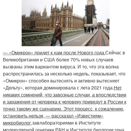
— «Омикрон» придет к нам после Нового года.
Сейчас в
Великобритании и США более 70% новых случаев
вызваны этим вариантом вируса. И то, что эта волна
распространилась за несколько недель, показывает, что
«Омикрон» способен вытеснять и активно вытесняет
«Дельту», которая доминировала с лета 2021 года.
Нет
никаких сомнений, что завозные случаи, а впоследствии
и заражения от человека к человеку приведут в России к
точно такому же сценарию. Этот процесс, к сожалению,
остановить нельзя, — рассказал «Известиям»
микробиолог,
завлабораториями в Институте
молекулярной генетики РАН и Институте биологии гена