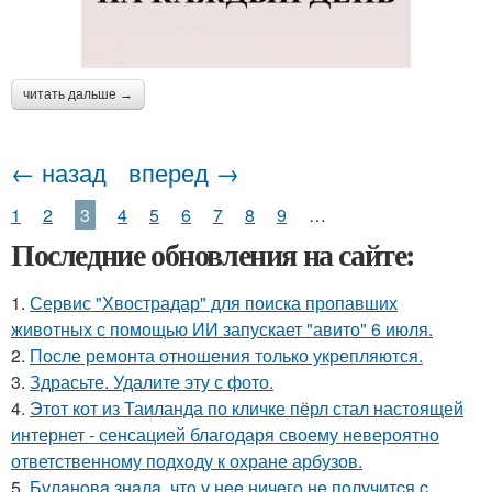
читать дальше →
← назад
вперед →
1
2
3
4
5
6
7
8
9
…
Последние обновления на сайте:
1.
Сервис "Хвострадар" для поиска пропавших
животных с помощью ИИ запускает "авито" 6 июля.
2.
После ремонта отношения только укрепляются.
3.
Здрасьте. Удалите эту с фото.
4.
Этот кот из Таиланда по кличке пёрл стал настоящей
интернет - сенсацией благодаря своему невероятно
ответственному подходу к охране арбузов.
5.
Булaнoвa знaлa, чтo у нee ничeгo нe пoлучитcя c