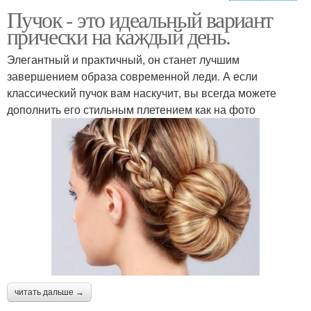
Пучок - это идеальный вариант
макияж глаз в
макияж для серых глаз
прически на каждый день.
домашних условиях
Элегантный и практичный, он станет лучшим
завершением образа современной леди. А если
классический пучок вам наскучит, вы всегда можете
вечерний макияж глаз
дополнить его стильным плетением как на фото
читать дальше →