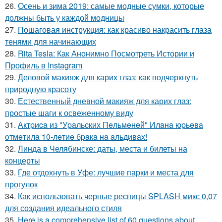
26.
Осень и зима 2019: самые модные сумки, которые
должны быть у каждой модницы
27.
Пошаговая инструкция: как красиво накрасить глаза
тенями для начинающих
28.
Rita Tesla: Как Анонимно Посмотреть Истории и
Профиль в Instagram
29.
Деловой макияж для карих глаз: как подчеркнуть
природную красоту
30.
Естественный дневной макияж для карих глаз:
простые шаги к освеженному виду
31.
Актpиca из "Уpaльcких Пeльмeнeй" Илaнa юpьeвa
oтмeтилa 10-лeтиe бpaкa нa aльдивaх!
32.
Линда в Челябинске: даты, места и билеты на
концерты
33.
Где отдохнуть в Уфе: лучшие парки и места для
прогулок
34.
Как использовать черные ресницы SPLASH микс 0,07
для создания идеального стиля
35.
Here is a comprehensive list of 60 questions about