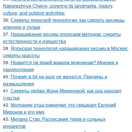
Naberezhnye Chelny, covering its landmarks, history,
culture, and outdoor activities:
36.
Секреты японской технологии: как сделать ресницы
длиннее и толще
37.
Наращивание ресниц японским методом: секреты
естественности и изящества
38.
Японская технология наращивания ресниц в Москве:
секреты красоты
39.
Нравится ли яркий макияж мужчинам? Мнения и
предпочтения
40.
Почему в 54 ни разу не женатся: Причины и
размышления
41.
Секреты любви Жени Мироновой: как она находит
счастье
42.
Молчание отца-одиночки: что скрывает Евгений
Миронов и его имя
43.
Милана Стар: Расписание туров и сольных
концертов