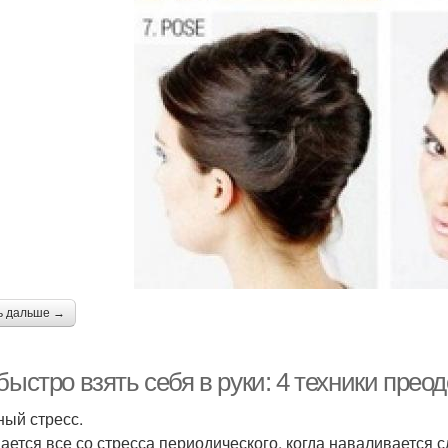
ь дальше →
быстро взять себя в руки: 4 техники прео
ый стресс.
ается все со стресса периодического, когда наваливается 