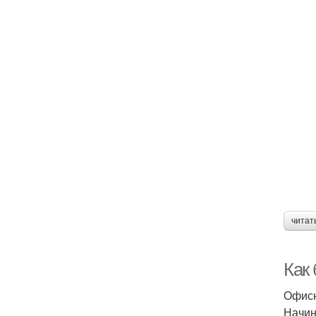
читат
Как 
Офисн
Начин