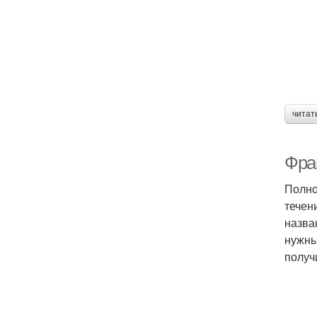
читат
Фран
Полно
течен
назва
нужны
получ