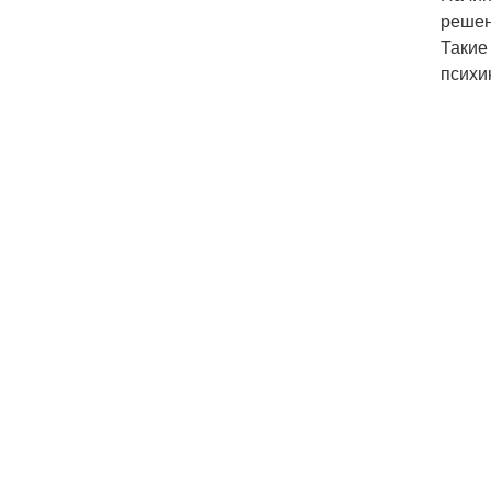
решен
Такие
психи