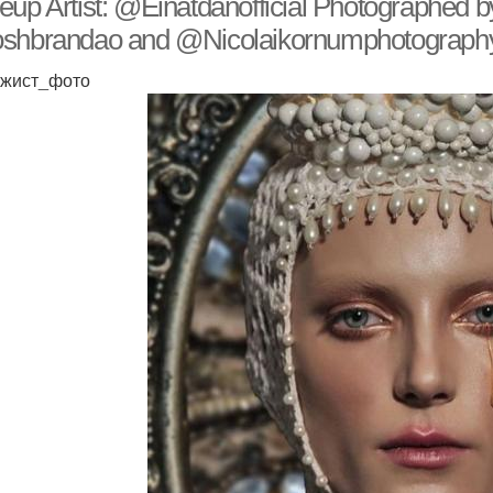
up Artist: @Einatdanofficial Photographed
shbrandao and @Nicolaikornumphotography
жист_фото