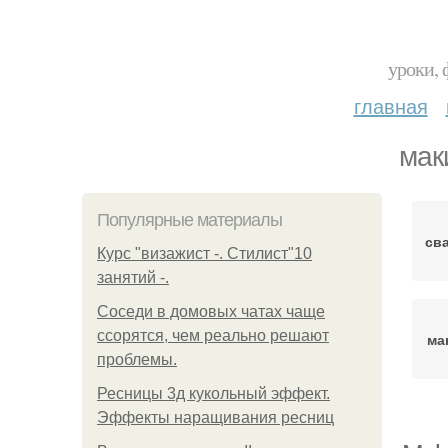
уроки, 
главная
мак
Популярные материалы
св
Курс "визажист -. Стилист"10
занятий -.
Соседи в домовых чатах чаще
ссорятся, чем реально решают
ма
проблемы.
Ресницы 3д кукольный эффект.
Эффекты наращивания ресниц