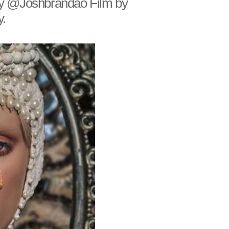
 by @Joshbrandao Film by
.