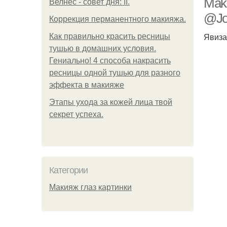
Make
Велнес - совет дня: II.
@Jo
Коррекция перманентного макияжа.
Явиза
Как правильно красить ресницы
тушью в домашних условия.
Гениально! 4 способа накрасить
ресницы одной тушью для разного
эффекта в макияже
Этапы ухода за кожей лица твой
секрет успеха.
Категории
Макияж глаз картинки