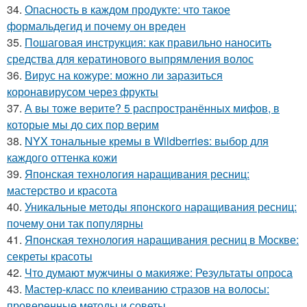
34.
Опасность в каждом продукте: что такое
формальдегид и почему он вреден
35.
Пошаговая инструкция: как правильно наносить
средства для кератинового выпрямления волос
36.
Вирус на кожуре: можно ли заразиться
коронавирусом через фрукты
37.
А вы тоже верите? 5 распространённых мифов, в
которые мы до сих пор верим
38.
NYX тональные кремы в Wildberries: выбор для
каждого оттенка кожи
39.
Японская технология наращивания ресниц:
мастерство и красота
40.
Уникальные методы японского наращивания ресниц:
почему они так популярны
41.
Японская технология наращивания ресниц в Москве:
секреты красоты
42.
Что думают мужчины о макияже: Результаты опроса
43.
Мастер-класс по клеиванию стразов на волосы:
проверенные методы и советы