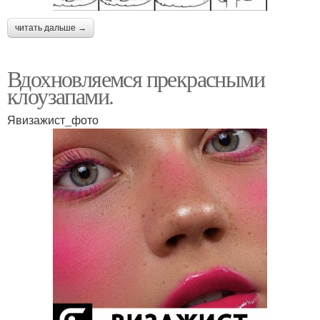
читать дальше →
Вдохновляемся прекрасными
клоузапами.
Явизажист_фото