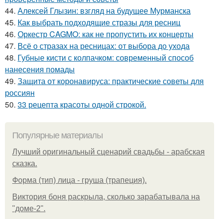
44.
Алексей Глызин: взгляд на будущее Мурманска
45.
Как выбрать подходящие стразы для ресниц
46.
Оркестр CAGMO: как не пропустить их концерты
47.
Всё о стразах на ресницах: от выбора до ухода
48.
Губные кисти с колпачком: современный способ
нанесения помады
49.
Защита от коронавируса: практические советы для
россиян
50.
33 рецепта красоты одной строкой.
Популярные материалы
Лучший оригинальный сценарий свадьбы - арабская
сказка.
Форма (тип) лица - груша (трапеция).
Виктория боня раскрыла, сколько зарабатывала на
"доме-2".