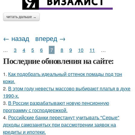
читать дальше →
← назад
вперед →
…
3
4
5
6
7
8
9
10
11
…
Последние обновления на сайте:
1.
Как подобрать идеальный оттенок помады под тон
кожи.
2.
В этом году невесты массово выбирают платья в духе
1990-х.
3.
В России разрабатывают новую пенсионную
программу с господдержкой.
4.
Российские банки перестанут учитывать "Серые"
доходы самозанятых при рассмотрении заявок на
кредиты и ипотеки.