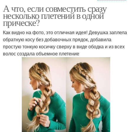
А что, если совместить сразу
макияж глаз в
макияж для серых глаз
несколько плетений в одной
домашних условиях
прическе?
Как видно на фото, это отличная идея! Девушка заплела
обратную косу без добавочных прядок, добавила
вечерний макияж глаз
простую тонкую косичку сверху в виде ободка и из всех
волос создала объемное плетение