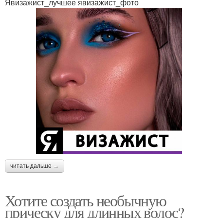
Явизажист_лучшее явизажист_фото
читать дальше →
Хотите создать необычную
прическу для длинных волос?