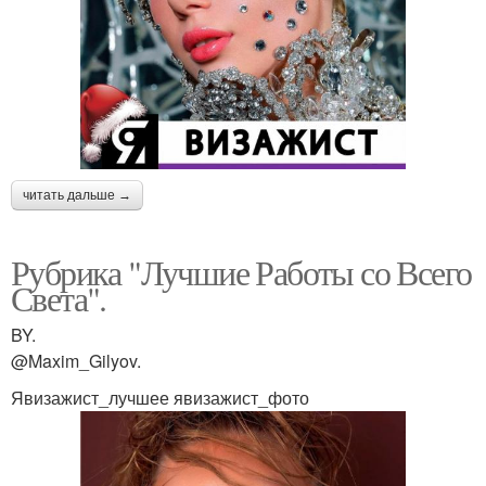
читать дальше →
Рубрика "Лучшие Работы со Всего
Света".
BY.
@Maxim_Gilyov.
Явизажист_лучшее явизажист_фото