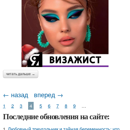
читать дальше →
← назад
вперед →
1
2
3
4
5
6
7
8
9
…
Последние обновления на сайте:
1.
Любовный треугольник и тайная беременность: что