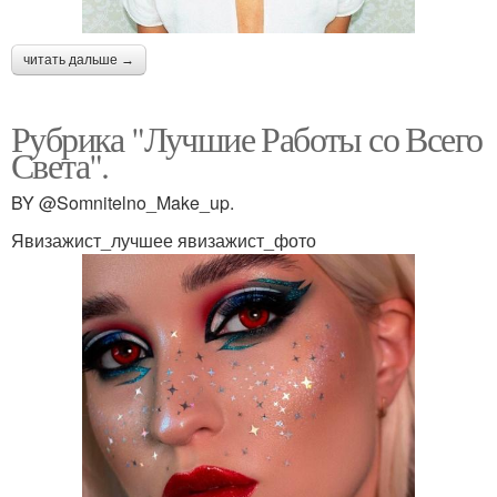
читать дальше →
Рубрика "Лучшие Работы со Всего
Света".
BY @Somnitelno_Make_up.
Явизажист_лучшее явизажист_фото