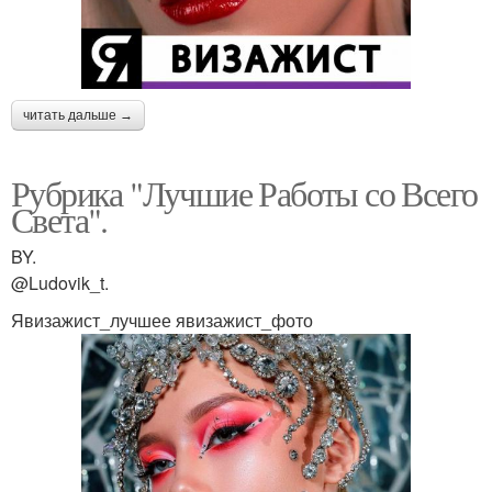
читать дальше →
Рубрика "Лучшие Работы со Всего
Света".
BY.
@Ludovik_t.
Явизажист_лучшее явизажист_фото