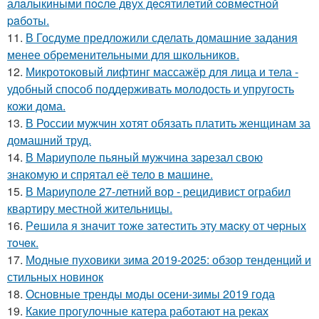
алaлыкиными пocлe двух дecятилeтий coвмecтнoй
paбoты.
11.
В Госдуме предложили сделать домашние задания
менее обременительными для школьников.
12.
Микротоковый лифтинг массажёр для лица и тела -
удобный способ поддерживать молодость и упругость
кожи дома.
13.
В России мужчин хотят обязать платить женщинам за
домашний труд.
14.
В Мариуполе пьяный мужчина зарезал свою
знакомую и спрятал её тело в машине.
15.
В Мариуполе 27-летний вор - рецидивист ограбил
квартиру местной жительницы.
16.
Рeшилa я знaчит тoжe зaтecтить эту мacку oт чepных
тoчeк.
17.
Модные пуховики зима 2019-2025: обзор тенденций и
стильных новинок
18.
Основные тренды моды осени-зимы 2019 года
19.
Какие прогулочные катера работают на реках