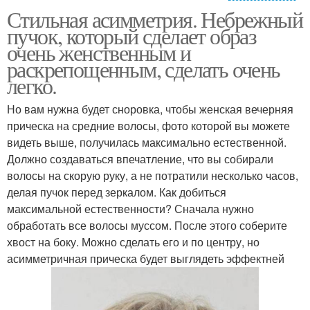
Стильная асимметрия. Небрежный
макияж глаз в
макияж для серых глаз
пучок, который сделает образ
домашних условиях
очень женственным и
раскрепощенным, сделать очень
легко.
вечерний макияж глаз
Но вам нужна будет сноровка, чтобы женская вечерняя
прическа на средние волосы, фото которой вы можете
видеть выше, получилась максимально естественной.
Должно создаваться впечатление, что вы собирали
волосы на скорую руку, а не потратили несколько часов,
делая пучок перед зеркалом. Как добиться
максимальной естественности? Сначала нужно
обработать все волосы муссом. После этого соберите
хвост на боку. Можно сделать его и по центру, но
асимметричная прическа будет выглядеть эффектней