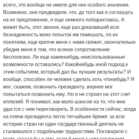
всего, это вообще не имело для них особого значения.
Возможно, они предвидели, что, до того как я соглашусь
на их предложение, я еще немного побарахтаюсь. А
может быть, этот звонок, еще раз доказавший всю
безнадежность моих попыток им помешать, по их
понятиям, еще крепче меня с ними свяжет, окончательно
убедив меня в том, что всякое сопротивление
бесполезно. Ли еще какиенибудь неиспользованные
возможности оставались? Какойнибудь иной подход к
этим событиям, который дал бы лучшие результаты? И
вообще, способен ли человек сделать хоть чтонибудь? Я
мог, скажем, позвонить президенту, вернее мог
попытаться позвонить ему. Но я не строил на этот счет
иллюзий. Я понимал, как мало шансов на то, что мне
удастся с ним переговорить. В особенности сейчас, когда
на плечи президента легло тягчайшее бремя: за всю
историю стран ни один государственный деятель не
сталкивался с подобными трудностями. Поговорите с
псом, сказал бы я ему, если б меня с ним соединили.