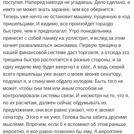
поступке. Наперед никогда не угадаешь. Дело сделано, и
никто не может знать заранее, чем все обернется.
Теперь уже ничто не остановит машину, пущенную в ход
пришельцами. И видимо, все произойдет гораздо
быстрее, чем я предполагал. Утро понедельника
принесет с собой панику на уоллстрит, и вслед за этим
начнет разваливаться экономика. Первую трещину в
нашей финансовой системе даст торговля, а отсюда эта
трещина быстро расползется в разные стороны, и за
одну неделю мир будет ввергнут в хаос. А ведь скорей
всего пришельцы уже знают о моем звонке сенатору,
подумал я, и спину мне обдало холодом. Быть того не
может, чтобы они тем или иным способом не
контролировали системы связи. И несмотря на то, что я,
по их расчетам, должен сейчас обдумывать их
предложение, они все равно узнают, что я звонил
сенатору. Этого я не учел. Голова была забита другими
мыслями. Впрочем, если б я вспомнил об этом раньше,
вероятно, я все равно позвонил бы ему. А вероятнее