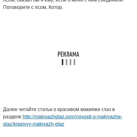
Поговорите с псом, Котор.
Далее читайте статьи о красивом макияже глаз в
разделе
http://makiyazhglaz.com/novosti-o-makiyazhe-
glaz/krasivyy-makiyazh-glaz