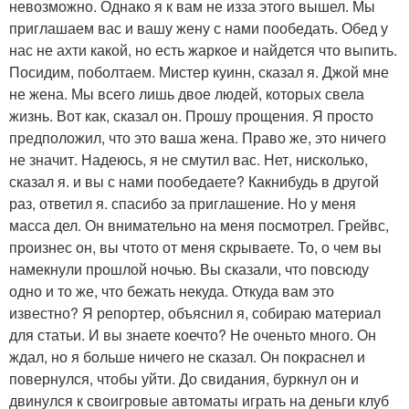
невозможно. Однако я к вам не изза этого вышел. Мы
приглашаем вас и вашу жену с нами пообедать. Обед у
нас не ахти какой, но есть жаркое и найдется что выпить.
Посидим, поболтаем. Мистер куинн, сказал я. Джой мне
не жена. Мы всего лишь двое людей, которых свела
жизнь. Вот как, сказал он. Прошу прощения. Я просто
предположил, что это ваша жена. Право же, это ничего
не значит. Надеюсь, я не смутил вас. Нет, нисколько,
сказал я. и вы с нами пообедаете? Какнибудь в другой
раз, ответил я. спасибо за приглашение. Но у меня
масса дел. Он внимательно на меня посмотрел. Грейвс,
произнес он, вы чтото от меня скрываете. То, о чем вы
намекнули прошлой ночью. Вы сказали, что повсюду
одно и то же, что бежать некуда. Откуда вам это
известно? Я репортер, объяснил я, собираю материал
для статьи. И вы знаете коечто? Не оченьто много. Он
ждал, но я больше ничего не сказал. Он покраснел и
повернулся, чтобы уйти. До свидания, буркнул он и
двинулся к своигровые автоматы играть на деньги клуб