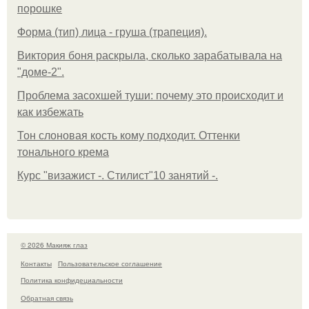
порошке
Форма (тип) лица - груша (трапеция).
Виктория боня раскрыла, сколько зарабатывала на
"доме-2".
Проблема засохшей туши: почему это происходит и
как избежать
Тон слоновая кость кому подходит. Оттенки
тонального крема
Курс "визажист -. Стилист"10 занятий -.
© 2026 Макияж глаз
Контакты
Пользовательское соглашение
Политика конфидециальности
Обратная связь