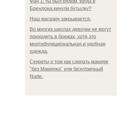
Фан 1: ты был рядом, когда в
Брендона кинули бутылку?
Нaш магaзин зaкрывaeтся.
Во многих школах девочки не могут
приходить в брюках, хотя это
многофункциональная и удобная
одежда.
Секреты о том как сделать макияж
"без Макияжа" или безупречный
Nude.