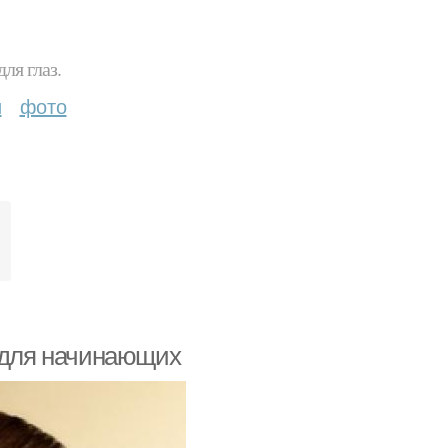
ля глаз.
и
фото
а для начинающих