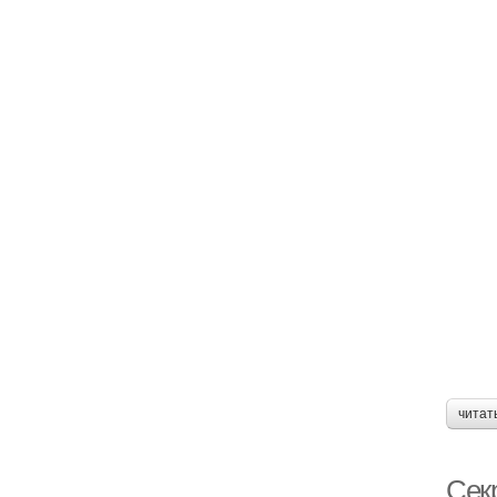
читат
Сек