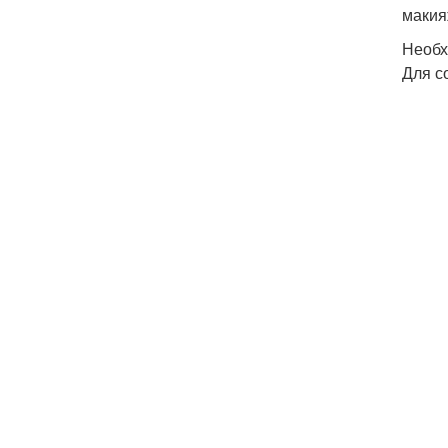
макия
Необх
Для с