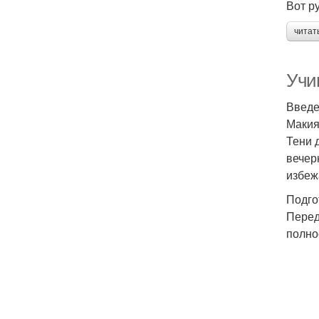
Вот р
читат
Учи
Введ
Макия
Тени 
вечер
избеж
Подго
Перед
полно