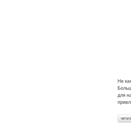
Не ка
Больш
для н
привл
читат