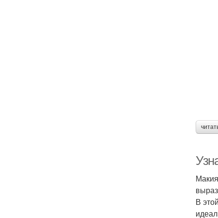
читат
Узн
Макия
выраз
В это
идеал