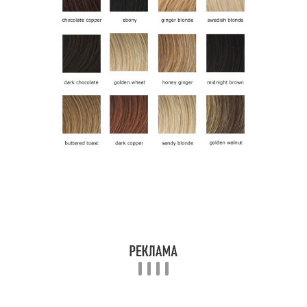
макияжа
Макияж для
карамельного цвета