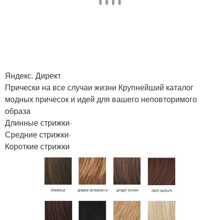
Макияж по цвету
Макияж под цвет
Макияж под красный
Макияж для девушек
Яндекс. Директ
Прически на все случаи жизни Крупнейший каталог
модных причесок и идей для вашего неповторимого
Макияж для черных
образа
Темные цвета
глаз
Длинные стрижки·
Средние стрижки·
Короткие стрижки
Вечерний макияж
Новый макияж
Материалы для
Макияж для серых и