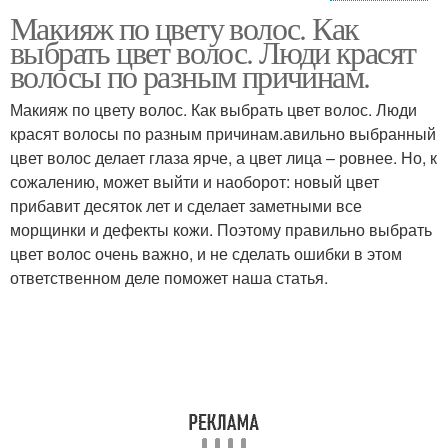
Макияж по цвету волос. Как
макияж глаз для
макияж для серых глаз
выбрать цвет волос. Люди красят
брюнеток
волосы по разным причинам.
Макияж по цвету волос. Как выбрать цвет волос. Люди
макияж глаз для
красят волосы по разным причинам.авильно выбранный
темный макияж глаз
блондинок
цвет волос делает глаза ярче, а цвет лица – ровнее. Но, к
сожалению, может выйти и наоборот: новый цвет
прибавит десяток лет и сделает заметными все
морщинки и дефекты кожи. Поэтому правильно выбрать
макияж для голубых
макияж глаз для русых
цвет волос очень важно, и не сделать ошибки в этом
глаз
ответственном деле поможет наша статья.
макияж глаз в
дневной макияж глаз
домашних условиях