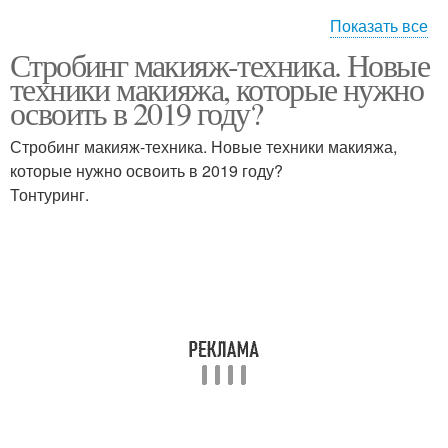
Показать все
Стробинг макияж-техника. Новые
Макияж в технике
Техник в макияже
техники макияжа, которые нужно
освоить в 2019 году?
Стробинг макияж-техника. Новые техники макияжа,
которые нужно освоить в 2019 году?
Макияж без макияжа
Макияж на круглое лицо
Тонтуринг.
Вытянутая форма
дневной макияж глаз
красивый макияж глаз
как сделать макияж глаз