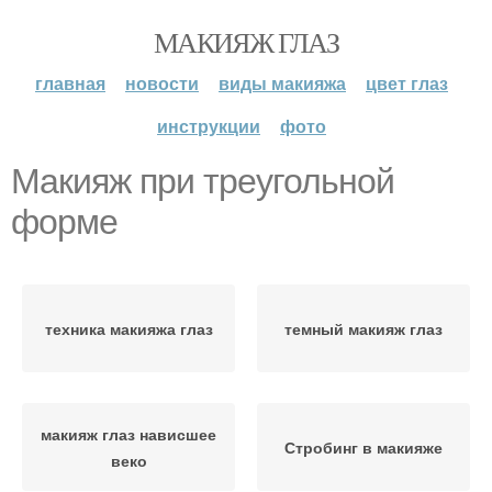
МАКИЯЖ ГЛАЗ
главная
новости
виды макияжа
цвет глаз
инструкции
фото
Макияж при треугольной
форме
техника макияжа глаз
темный макияж глаз
макияж глаз нависшее
Стробинг в макияже
веко