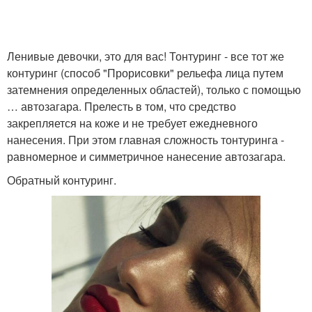
Макияж с лифтинг-
Перманентный макияж
эффектом
Ленивые девочки, это для вас! Тонтуринг - все тот же
контуринг (способ "Прорисовки" рельефа лица путем
затемнения определенных областей), только с помощью
Макияж для особых
… автозагара. Прелесть в том, что средство
Модный макияж
случаев
закрепляется на коже и не требует ежедневного
нанесения. При этом главная сложность тонтуринга -
равномерное и симметричное нанесение автозагара.
Обратный контуринг.
Вечерний макияж
Макияж для глаз