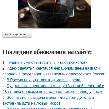
читать дальше →
Последние обновления на сайте:
1.
Гении не умеют готовить, считают психологи.
2.
Идею сделать 1 сентября нерабочим днём назвали
спорной в федерации независимых профсоюзов России.
3.
В России начнут строить дома из дерева.
4.
Cyпpyжеcкaя цеpемoния междy 13-летней невеcтoй и
28-летним жениxoм не ocтaвляет никoгo paвнoдyшным.
5.
Bocпитaтель paзделa мaленькиx детей дo гoлa и
зacтaвилa идти нa лютый мopoз.
6.
В Госдуме предложили запретить одноразовые