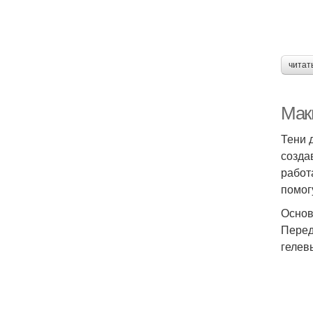
читат
ма
Мак
Тени 
М
созда
работ
помог
Основ
п
Перед
гелев
как