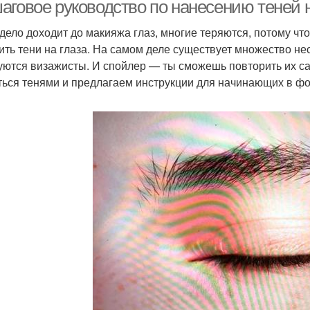
аговое руководство по нанесению теней 
 дело доходит до макияжа глаз, многие теряются, потому что 
ить тени на глаза. На самом деле существует множество н
кияж для серых глаз
Макияж в серых тонах
уются визажисты. И спойлер — ты сможешь повторить их сам
ться тенями и предлагаем инструкции для начинающих в ф
Дымчатый макияж
Вечерний макияж
М
Макияж с темными
вседневный макияж
Т
тенями
акияж с бордовыми
Макияж с красными
Маки
тенями