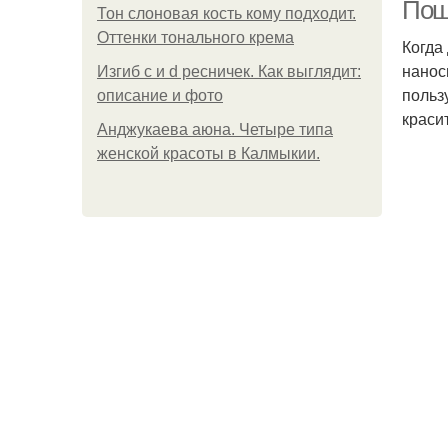
Пош
Тон слоновая кость кому подходит.
Оттенки тонального крема
Когда
нанос
Изгиб c и d ресничек. Как выглядит:
ма
польз
описание и фото
краси
Анджукаева аюна. Четыре типа
женской красоты в Калмыкии.
По
М