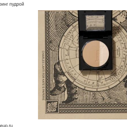
ринг пудрой
eup.ru