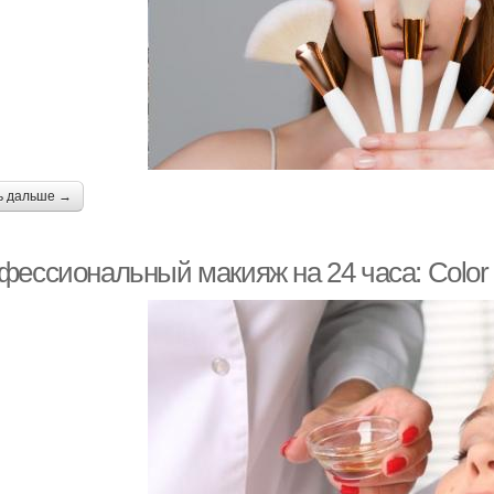
Поэтапный макияж
Макияж до и
крас
Макияж в технике
уроки макияжа глаз
вече
ь дальше →
фессиональный макияж на 24 часа: Color
макияж фото глаз
свадебный макияж глаз
Те
ехник для макияжа
Кошачий макияж
Кар