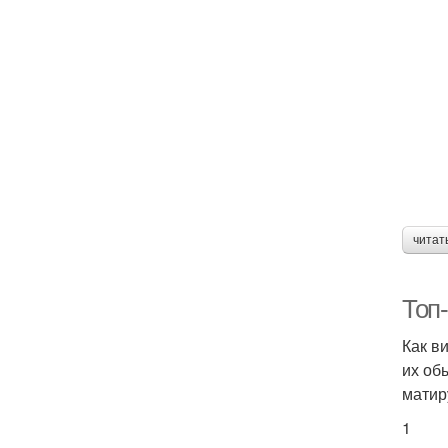
читат
Топ
Как в
их об
матир
1