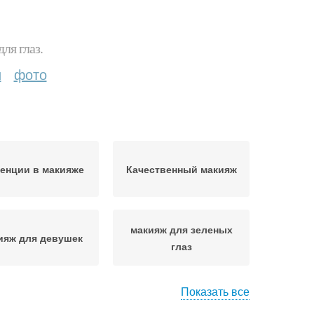
ля глаз.
и
фото
енции в макияже
Качественный макияж
макияж для зеленых
ияж для девушек
глаз
Показать все
здничный макияж
Свадебный макияж