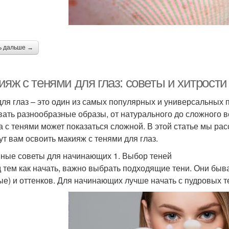
Оттенки в макияже
Макияж в красных
С
ь дальше →
кияж глаз нависшее
Советы по макияжу
М
веко
ияж с тенями для глаз: советы и хитрост
для глаз – это один из самых популярных и универсальных 
акияж для грустных
Макияж для круглых
вать разнообразные образы, от натурального до сложного 
Подг
глаз
глаз
а с тенями может показаться сложной. В этой статье мы ра
ут вам освоить макияж с тенями для глаз.
ные советы для начинающих 1. Выбор теней
равильный макияж
пошаговый макияж глаз
гол
 тем как начать, важно выбрать подходящие тени. Они быв
глаз
ые) и оттенков. Для начинающих лучше начать с пудровых т
 сделать макияж глаз
дневной макияж глаз
техн