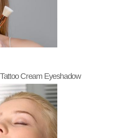
ивый макияж глаз
Гамма для макияжа
рний макияж глаз
Классический макияж
 Tattoo Cream Eyeshadow
Макияж в карандашной
хник в макияже
технике
андашный макияж