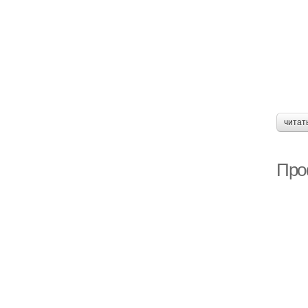
читат
Про
Т