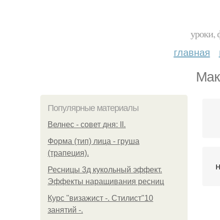
уроки, 
главная
Мак
Популярные материалы
Велнес - совет дня: II.
Форма (тип) лица - груша
(трапеция).
Н
Ресницы 3д кукольный эффект.
Эффекты наращивания ресниц
Курс "визажист -. Стилист"10
занятий -.
Ун