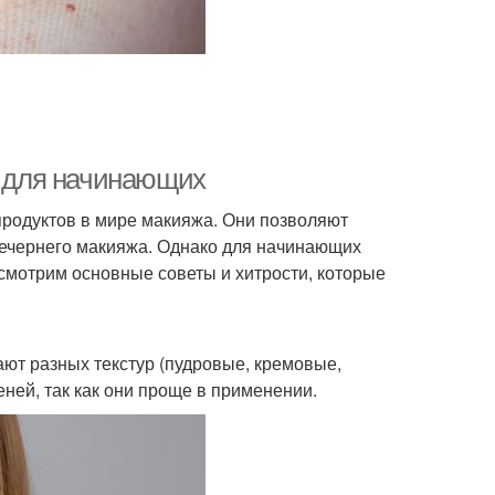
мелый макияж
темный макияж глаз
акияж для глаз
Макияж со стрелками
и для начинающих
продуктов в мире макияжа. Они позволяют
вечернего макияжа. Однако для начинающих
отовка к макияжу
Идеи для макияжа
ссмотрим основные советы и хитрости, которые
макияж для голубых
убой макияж глаз
ают разных текстур (пудровые, кремовые,
глаз
еней, так как они проще в применении.
Макияж для разных
ика макияжа глаз
типов