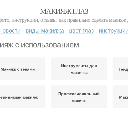
МАКИЯЖ ГЛАЗ
фото, инструкции, отзывы. как правильно сделать макияж д
новости
виды макияжа
цвет глаз
инструкци
ияж с использованием
Инструменты для
Макияж с тенями
Тенд
макияжа
Профессиональный
евидимый макияж
Мак
макияж
иверсальный макияж
Макияж с эффектом
Пра