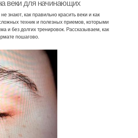
на веки для начинающих
не знают, как правильно красить веки и как
есложных техник и полезных приемов, которыми
Серый макияж
макияж для карих глаз
а и без долгих тренировок. Рассказываем, как
ормате пошагово.
Макияж с серыми
акияж с серой
тенями
Макияж с черными
емный макияж
тенями
Макияж с розовыми
яж с применением
тенями