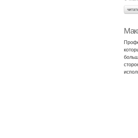
читат
Мак
Профе
котор
больш
сторо
испол