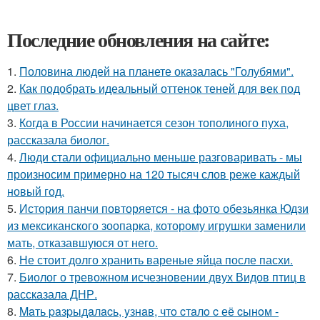
Последние обновления на сайте:
1.
Половина людей на планете оказалась "Голубями".
2.
Как подобрать идеальный оттенок теней для век под
цвет глаз.
3.
Когда в России начинается сезон тополиного пуха,
рассказала биолог.
4.
Люди стали официально меньше разговаривать - мы
произносим примерно на 120 тысяч слов реже каждый
новый год.
5.
История панчи повторяется - на фото обезьянка Юдзи
из мексиканского зоопарка, которому игрушки заменили
мать, отказавшуюся от него.
6.
Не стоит долго хранить вареные яйца после пасхи.
7.
Биолог о тревожном исчезновении двух Видов птиц в
рассказала ДНР.
8.
Maть paзpыдaлacь, yзнaв, чтo cтaлo c её cынoм -