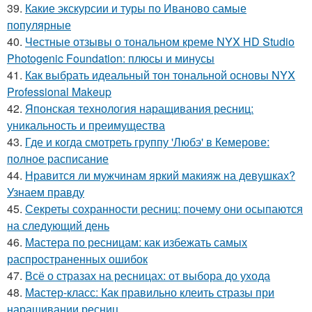
39.
Какие экскурсии и туры по Иваново самые
популярные
40.
Честные отзывы о тональном креме NYX HD Studio
Photogenic Foundation: плюсы и минусы
41.
Как выбрать идеальный тон тональной основы NYX
Professional Makeup
42.
Японская технология наращивания ресниц:
уникальность и преимущества
43.
Где и когда смотреть группу 'Любэ' в Кемерове:
полное расписание
44.
Нравится ли мужчинам яркий макияж на девушках?
Узнаем правду
45.
Секреты сохранности ресниц: почему они осыпаются
на следующий день
46.
Мастера по ресницам: как избежать самых
распространенных ошибок
47.
Всё о стразах на ресницах: от выбора до ухода
48.
Мастер-класс: Как правильно клеить стразы при
наращивании ресниц