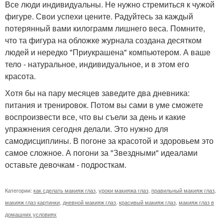
Все люди индивидуальны. Не нужно стремиться к чужой
фигуре. Свои успехи цените. Радуйтесь за каждый
потерянный вами килограмм лишнего веса. Помните,
что та фигура на обложке журнала создана десятком
людей и нередко "Приукрашена" компьютером. А ваше
тело - натуральное, индивидуальное, и в этом его
красота.
Хотя бы на пару месяцев заведите два дневника:
питания и тренировок. Потом вы сами в уме сможете
воспроизвести все, что вы съели за день и какие
упражнения сегодня делали. Это нужно для
самодисциплины. В погоне за красотой и здоровьем это
самое сложное. А погони за "Звездными" идеалами
оставьте девочкам - подросткам.
Категории:
как сделать макияж глаз
,
уроки макияжа глаз
,
правильный макияж глаз
,
макияж глаз картинки
,
дневной макияж глаз
,
красивый макияж глаз
,
макияж глаз в
домашних условиях