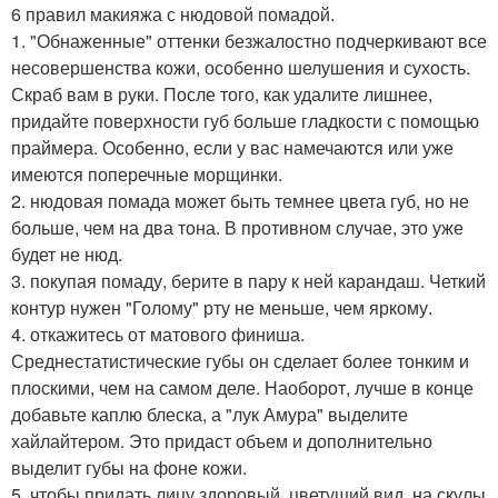
6 правил макияжа с нюдовой помадой.
1. "Обнаженные" оттенки безжалостно подчеркивают все
несовершенства кожи, особенно шелушения и сухость.
Скраб вам в руки. После того, как удалите лишнее,
придайте поверхности губ больше гладкости с помощью
праймера. Особенно, если у вас намечаются или уже
имеются поперечные морщинки.
2. нюдовая помада может быть темнее цвета губ, но не
больше, чем на два тона. В противном случае, это уже
будет не нюд.
3. покупая помаду, берите в пару к ней карандаш. Четкий
контур нужен "Голому" рту не меньше, чем яркому.
4. откажитесь от матового финиша.
Среднестатистические губы он сделает более тонким и
плоскими, чем на самом деле. Наоборот, лучше в конце
добавьте каплю блеска, а "лук Амура" выделите
хайлайтером. Это придаст объем и дополнительно
выделит губы на фоне кожи.
5. чтобы придать лицу здоровый, цветущий вид, на скулы