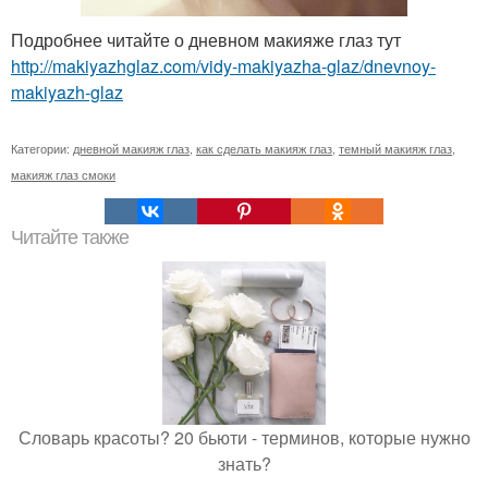
Подробнее читайте о дневном макияже глаз тут
http://makiyazhglaz.com/vidy-makiyazha-glaz/dnevnoy-
makiyazh-glaz
Категории:
дневной макияж глаз
,
как сделать макияж глаз
,
темный макияж глаз
,
макияж глаз смоки
Читайте также
Словарь красоты? 20 бьюти - терминов, которые нужно
знать?