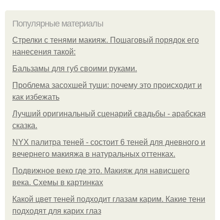
Популярные материалы
Стрелки с тенями макияж. Пошаговый порядок его
нанесения такой:
Бальзамы для губ своими руками.
Проблема засохшей туши: почему это происходит и
как избежать
Лучший оригинальный сценарий свадьбы - арабская
сказка.
NYX палитра теней - состоит 6 теней для дневного и
вечернего макияжа в натуральных оттенках.
Подвижное веко где это. Макияж для нависшего
века. Схемы в картинках
Какой цвет теней подходит глазам карим. Какие тени
подходят для карих глаз