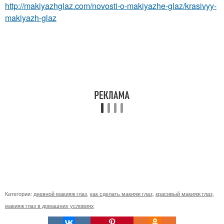
http://makiyazhglaz.com/novosti-o-makiyazhe-glaz/krasivyy-
makiyazh-glaz
Категории:
дневной макияж глаз
,
как сделать макияж глаз
,
красивый макияж глаз
,
макияж глаз в домашних условиях